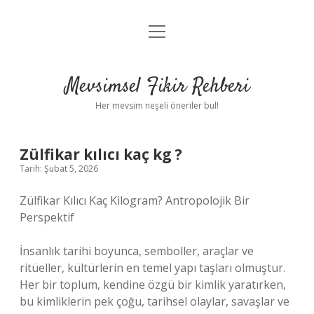
menüyü
Anasayfa
aç
Gizlilik Politikası
Mevsimsel Fikir Rehberi
Yasal Uyarı
Her mevsim neşeli öneriler bul!
Hakkımızda
Zülfikar kılıcı kaç kg ?
Tarih: Şubat 5, 2026
Zülfikar Kılıcı Kaç Kilogram? Antropolojik Bir
Perspektif
İnsanlık tarihi boyunca, semboller, araçlar ve
ritüeller, kültürlerin en temel yapı taşları olmuştur.
Her bir toplum, kendine özgü bir kimlik yaratırken,
bu kimliklerin pek çoğu, tarihsel olaylar, savaşlar ve