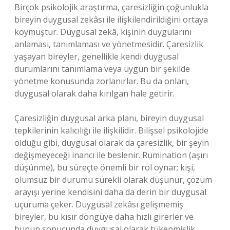
Birçok psikolojik araştırma, çaresizliğin çoğunlukla
bireyin duygusal zekâsı ile ilişkilendirildiğini ortaya
koymuştur. Duygusal zekâ, kişinin duygularını
anlaması, tanımlaması ve yönetmesidir. Çaresizlik
yaşayan bireyler, genellikle kendi duygusal
durumlarını tanımlama veya uygun bir şekilde
yönetme konusunda zorlanırlar. Bu da onları,
duygusal olarak daha kırılgan hale getirir.
Çaresizliğin duygusal arka planı, bireyin duygusal
tepkilerinin kalıcılığı ile ilişkilidir. Bilişsel psikolojide
olduğu gibi, duygusal olarak da çaresizlik, bir şeyin
değişmeyeceği inancı ile beslenir. Rumination (aşırı
düşünme), bu süreçte önemli bir rol oynar; kişi,
olumsuz bir durumu sürekli olarak düşünür, çözüm
arayışı yerine kendisini daha da derin bir duygusal
uçuruma çeker. Duygusal zekâsı gelişmemiş
bireyler, bu kısır döngüye daha hızlı girerler ve
bunun sonucunda duygusal olarak tükenmişlik