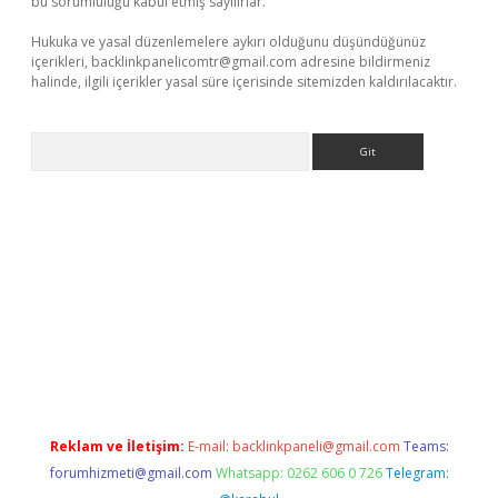
bu sorumluluğu kabul etmiş sayılırlar.
Hukuka ve yasal düzenlemelere aykırı olduğunu düşündüğünüz
içerikleri,
backlinkpanelicomtr@gmail.com
adresine bildirmeniz
halinde, ilgili içerikler yasal süre içerisinde sitemizden kaldırılacaktır.
Arama
tci
Reklam ve İletişim:
E-mail:
backlinkpaneli@gmail.com
Teams:
forumhizmeti@gmail.com
Whatsapp: 0262 606 0 726
Telegram: