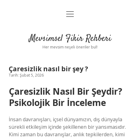
menüyü
Anasayfa
aç
Gizlilik Politikası
Mevsimsel Fikir Rehberi
Yasal Uyarı
Her mevsim neşeli öneriler bul!
Hakkımızda
Çaresizlik nasıl bir şey ?
Tarih: Şubat 5, 2026
Çaresizlik Nasıl Bir Şeydir?
Psikolojik Bir İnceleme
İnsan davranışları, içsel dünyamızın, dış dünyayla
sürekli etkileşim içinde şekillenen bir yansımasıdır.
Kimi zaman bu davranışlar, anlık tepkilerden, kimi