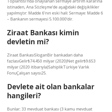
Toplantısı’nda onaylanan sermaye artırım kararına
istinaden, Ana Sözleşme’de aşağıdaki değişiklikler
yapılmıştır: Madde 6’nın eski hali: Sermaye: Madde 6
– Bankanın sermayesi 5.100.000’dir.
Ziraat Bankası kimin
devletin mi?
Ziraat BankasıSloganBir bankadan daha
fazlasıGelir₺74.450 milyar (2020)Net gelir₺9.653
milyar (2020 itibarıyla)SahiplikTürkiye Varlık
FonuÇalışan sayısı25.
Devlete ait olan bankalar
hangileri?
Bunlar; 33 mevduat bankası (3 kamu mevduat