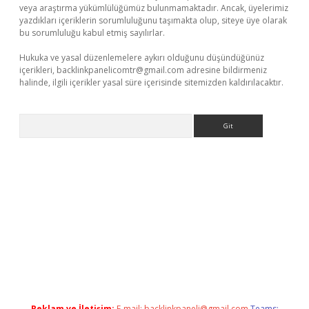
veya araştırma yükümlülüğümüz bulunmamaktadır. Ancak, üyelerimiz
yazdıkları içeriklerin sorumluluğunu taşımakta olup, siteye üye olarak
bu sorumluluğu kabul etmiş sayılırlar.
Hukuka ve yasal düzenlemelere aykırı olduğunu düşündüğünüz
içerikleri,
backlinkpanelicomtr@gmail.com
adresine bildirmeniz
halinde, ilgili içerikler yasal süre içerisinde sitemizden kaldırılacaktır.
Arama
ci
Reklam ve İletişim:
E-mail:
backlinkpaneli@gmail.com
Teams: