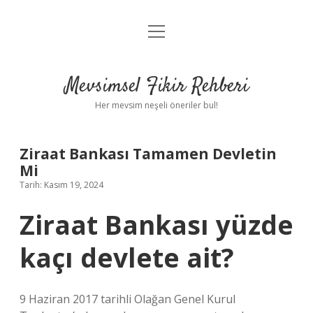
menüyü
Anasayfa
aç
Gizlilik Politikası
Mevsimsel Fikir Rehberi
Yasal Uyarı
Her mevsim neşeli öneriler bul!
Hakkımızda
Ziraat Bankası Tamamen Devletin
Mi
Tarih: Kasım 19, 2024
Ziraat Bankası yüzde
kaçı devlete ait?
9 Haziran 2017 tarihli Olağan Genel Kurul