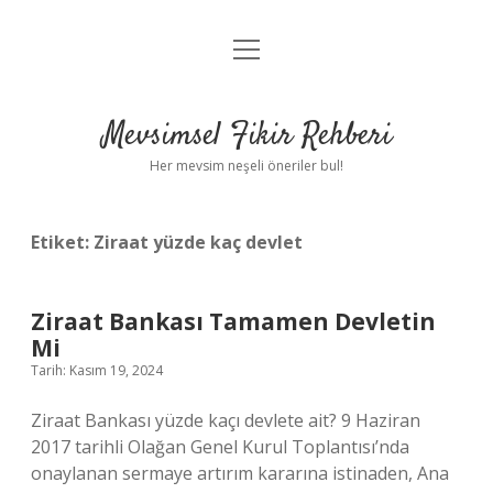
menüyü
Anasayfa
aç
Gizlilik Politikası
Mevsimsel Fikir Rehberi
Yasal Uyarı
Her mevsim neşeli öneriler bul!
Hakkımızda
Etiket:
Ziraat yüzde kaç devlet
Ziraat Bankası Tamamen Devletin
Mi
Tarih: Kasım 19, 2024
Ziraat Bankası yüzde kaçı devlete ait? 9 Haziran
2017 tarihli Olağan Genel Kurul Toplantısı’nda
onaylanan sermaye artırım kararına istinaden, Ana