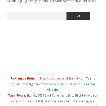
halinde, ilgili içerikler yasal süre içerisinde sitemizden kaldırılacaktır.
Arama
etci
Reklam ve İletişim:
E-mail:
backlinkpaneli@gmail.com
Teams:
forumhizmeti@gmail.com
Whatsapp: 0262 606 0 726
Telegram:
@karabul
Yasal Uyarı:
Sitemiz, 5651 Sayılı Kanun gereğince Bilgi Teknolojileri
ve İletişim Kurumu (BTK) tarafından onaylanmış bir Yer Sağlayıcı