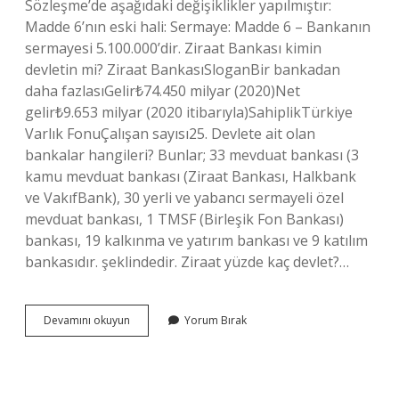
Sözleşme’de aşağıdaki değişiklikler yapılmıştır:
Madde 6’nın eski hali: Sermaye: Madde 6 – Bankanın
sermayesi 5.100.000’dir. Ziraat Bankası kimin
devletin mi? Ziraat BankasıSloganBir bankadan
daha fazlasıGelir₺74.450 milyar (2020)Net
gelir₺9.653 milyar (2020 itibarıyla)SahiplikTürkiye
Varlık FonuÇalışan sayısı25. Devlete ait olan
bankalar hangileri? Bunlar; 33 mevduat bankası (3
kamu mevduat bankası (Ziraat Bankası, Halkbank
ve VakıfBank), 30 yerli ve yabancı sermayeli özel
mevduat bankası, 1 TMSF (Birleşik Fon Bankası)
bankası, 19 kalkınma ve yatırım bankası ve 9 katılım
bankasıdır. şeklindedir. Ziraat yüzde kaç devlet?…
Ziraat
Devamını okuyun
Yorum Bırak
Bankası
Tamamen
Devletin
Mi