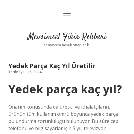
menüyü
Anasayfa
aç
Gizlilik Politikası
Mevsimsel Fikir Rehberi
Yasal Uyarı
Her mevsim neşeli öneriler bul!
Hakkımızda
Yedek Parça Kaç Yıl Üretilir
Tarih: Eylül 16, 2024
Yedek parça kaç yıl?
Onarım konusunda da üretici ve ithalatçıların,
ürünün tüm kullanım ömrü boyunca yedek parça
bulundurma zorunluluğu bulunuyor. Bu süre cep
telefonu ve bilgisayarlar için 5 yıl, televizyon,