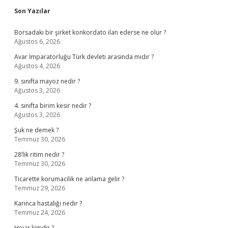
Sidebar
Son Yazılar
Borsadaki bir şirket konkordato ilan ederse ne olur ?
Ağustos 6, 2026
Avar İmparatorluğu Türk devleti arasında mıdır ?
Ağustos 4, 2026
9. sınıfta mayoz nedir ?
Ağustos 3, 2026
4. sınıfta birim kesir nedir ?
Ağustos 3, 2026
Şuk ne demek ?
Temmuz 30, 2026
28’lik ritim nedir ?
Temmuz 30, 2026
Ticarette korumacilik ne anlama gelir ?
Temmuz 29, 2026
Karınca hastalığı nedir ?
Temmuz 24, 2026
Hejar kimdir ?