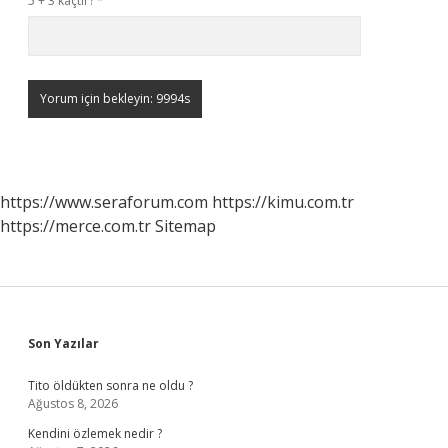
5 + 3 kaçtır?
*
https://www.seraforum.com
https://kimu.com.tr
https://merce.com.tr
Sitemap
Sidebar
Son Yazılar
Tito öldükten sonra ne oldu ?
Ağustos 8, 2026
Kendini özlemek nedir ?