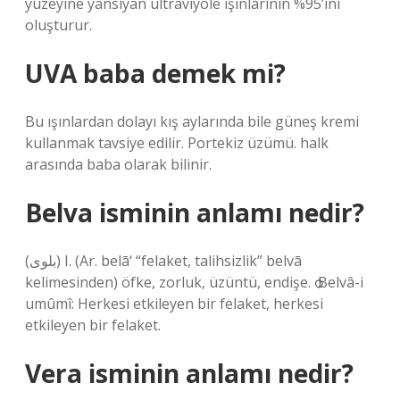
yüzeyine yansıyan ultraviyole ışınlarının %95’ini
oluşturur.
UVA baba demek mi?
Bu ışınlardan dolayı kış aylarında bile güneş kremi
kullanmak tavsiye edilir. Portekiz üzümü. halk
arasında baba olarak bilinir.
Belva isminin anlamı nedir?
(ﺑﻠﻮﻯ) I. (Ar. belā‘ “felaket, talihsizlik” belvā
kelimesinden) öfke, zorluk, üzüntü, endişe. ѻ Belvâ-i
umûmî: Herkesi etkileyen bir felaket, herkesi
etkileyen bir felaket.
Vera isminin anlamı nedir?