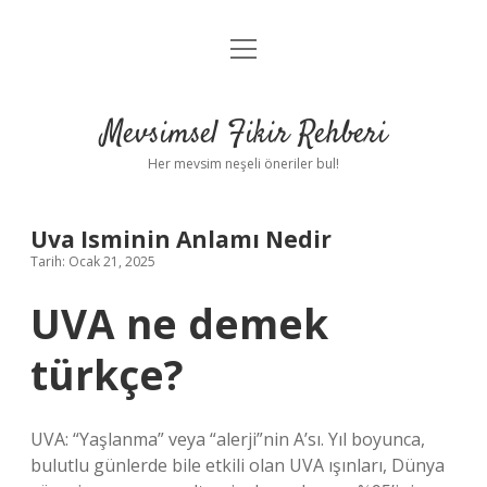
menüyü
Anasayfa
aç
Gizlilik Politikası
Mevsimsel Fikir Rehberi
Yasal Uyarı
Her mevsim neşeli öneriler bul!
Hakkımızda
Uva Isminin Anlamı Nedir
Tarih: Ocak 21, 2025
UVA ne demek
türkçe?
UVA: “Yaşlanma” veya “alerji”nin A’sı. Yıl boyunca,
bulutlu günlerde bile etkili olan UVA ışınları, Dünya