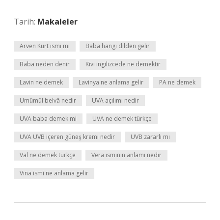
Tarih:
Makaleler
Arven Kürt ismi mi
Baba hangi dilden gelir
Baba neden denir
Kivi ingilizcede ne demektir
Lavin ne demek
Lavinya ne anlama gelir
PA ne demek
Umûmül belvâ nedir
UVA açılımı nedir
UVA baba demek mi
UVA ne demek türkçe
UVA UVB içeren güneş kremi nedir
UVB zararlı mı
Val ne demek türkçe
Vera isminin anlamı nedir
Vina ismi ne anlama gelir