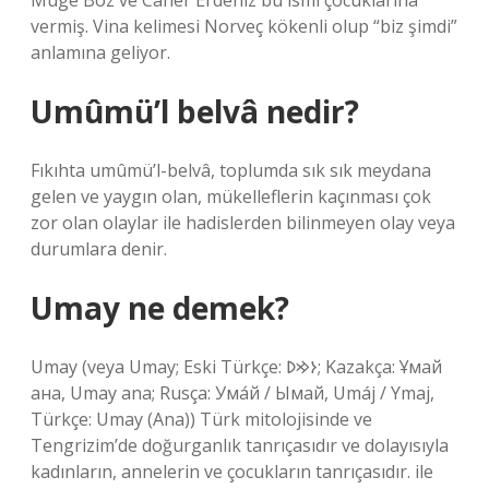
Müge Boz ve Caner Erdeniz bu ismi çocuklarına
vermiş. Vina kelimesi Norveç kökenli olup “biz şimdi”
anlamına geliyor.
Umûmü’l belvâ nedir?
Fıkıhta umûmü’l-belvâ, toplumda sık sık meydana
gelen ve yaygın olan, mükelleflerin kaçınması çok
zor olan olaylar ile hadislerden bilinmeyen olay veya
durumlara denir.
Umay ne demek?
Umay (veya Umay; Eski Türkçe: 𐰆𐰢𐰖; Kazakça: Ұмай
aна, Umay ana; Rusça: Ума́й / Ымай, Umáj / Ymaj,
Türkçe: Umay (Ana)) Türk mitolojisinde ve
Tengrizim’de doğurganlık tanrıçasıdır ve dolayısıyla
kadınların, annelerin ve çocukların tanrıçasıdır. ile