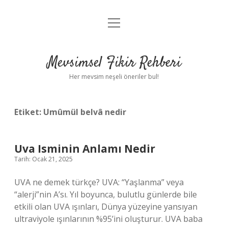
menüyü
Anasayfa
aç
Gizlilik Politikası
Mevsimsel Fikir Rehberi
Yasal Uyarı
Her mevsim neşeli öneriler bul!
Hakkımızda
Etiket:
Umûmül belvâ nedir
Uva Isminin Anlamı Nedir
Tarih: Ocak 21, 2025
UVA ne demek türkçe? UVA: “Yaşlanma” veya
“alerji”nin A’sı. Yıl boyunca, bulutlu günlerde bile
etkili olan UVA ışınları, Dünya yüzeyine yansıyan
ultraviyole ışınlarının %95’ini oluşturur. UVA baba