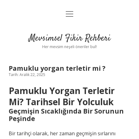
menüyü
Anasayfa
aç
Gizlilik Politikası
Mevsimsel Fikir Rehberi
Yasal Uyarı
Her mevsim neşeli öneriler bul!
Hakkımızda
Pamuklu yorgan terletir mi ?
Tarih: Aralık 22, 2025
Pamuklu Yorgan Terletir
Mi? Tarihsel Bir Yolculuk
Geçmişin Sıcaklığında Bir Sorunun
Peşinde
Bir tarihçi olarak, her zaman geçmişin sırlarını