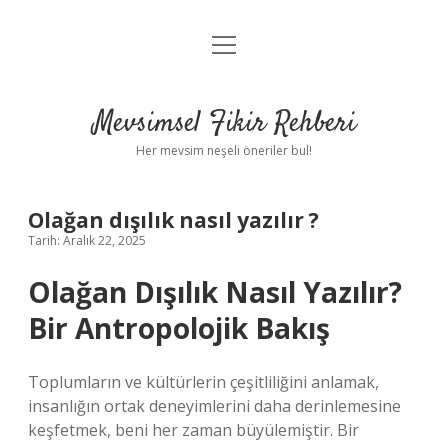
menüyü
Anasayfa
aç
Gizlilik Politikası
Mevsimsel Fikir Rehberi
Yasal Uyarı
Her mevsim neşeli öneriler bul!
Hakkımızda
Olağan dışılık nasıl yazılır ?
Tarih: Aralık 22, 2025
Olağan Dışılık Nasıl Yazılır?
Bir Antropolojik Bakış
Toplumların ve kültürlerin çeşitliliğini anlamak,
insanlığın ortak deneyimlerini daha derinlemesine
keşfetmek, beni her zaman büyülemiştir. Bir