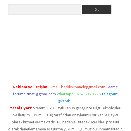
Arama
tci
Reklam ve İletişim:
E-mail:
backlinkpaneli@gmail.com
Teams:
forumhizmeti@gmail.com
Whatsapp: 0262 606 0 726
Telegram:
@karabul
Yasal Uyarı:
Sitemiz, 5651 Sayılı Kanun gereğince Bilgi Teknolojileri
ve İletişim Kurumu (BTK) tarafından onaylanmış bir Yer Sağlayıcı
olarak hizmet vermektedir. Bu nedenle, sitedeki içerikleri proaktif
olarak denetleme veya araştırma yükümlülüğümüz bulunmamaktadır.