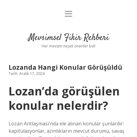
menüyü
Anasayfa
aç
Gizlilik Politikası
Mevsimsel Fikir Rehberi
Yasal Uyarı
Her mevsim neşeli öneriler bul!
Hakkımızda
Lozanda Hangi Konular Görüşüldü
Tarih: Aralık 17, 2024
Lozan’da görüşülen
konular nelerdir?
Lozan Antlaşması’nda ele alınan konular şunlardır:
kapitülasyonlar, azınlıkların mevcut durumu, savaş