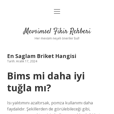
menüyü
Anasayfa
aç
Gizlilik Politikası
Mevsimsel Fikir Rehberi
Yasal Uyarı
Her mevsim neşeli öneriler bul!
Hakkımızda
En Saglam Briket Hangisi
Tarih: Aralık 17, 2024
Bims mi daha iyi
tuğla mı?
Isı yalıtımını azaltırsak, pomza kullanımı daha
faydalıdır. Şekillerden de görülebileceği gibi,