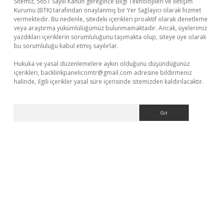
Sitemiz, 5651 Sayılı Kanun gereğince Bilgi Teknolojileri ve İletişim
Kurumu (BTK) tarafından onaylanmış bir Yer Sağlayıcı olarak hizmet
vermektedir. Bu nedenle, sitedeki içerikleri proaktif olarak denetleme
veya araştırma yükümlülüğümüz bulunmamaktadır. Ancak, üyelerimiz
yazdıkları içeriklerin sorumluluğunu taşımakta olup, siteye üye olarak
bu sorumluluğu kabul etmiş sayılırlar.
Hukuka ve yasal düzenlemelere aykırı olduğunu düşündüğünüz
içerikleri,
backlinkpanelicomtr@gmail.com
adresine bildirmeniz
halinde, ilgili içerikler yasal süre içerisinde sitemizden kaldırılacaktır.
Arama
ci