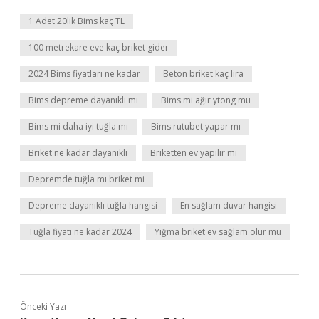
1 Adet 20lik Bims kaç TL
100 metrekare eve kaç briket gider
2024 Bims fiyatları ne kadar
Beton briket kaç lira
Bims depreme dayanıklı mı
Bims mi ağır ytong mu
Bims mi daha iyi tuğla mı
Bims rutubet yapar mı
Briket ne kadar dayanıklı
Briketten ev yapılır mı
Depremde tuğla mı briket mi
Depreme dayanıklı tuğla hangisi
En sağlam duvar hangisi
Tuğla fiyatı ne kadar 2024
Yığma briket ev sağlam olur mu
Önceki Yazı