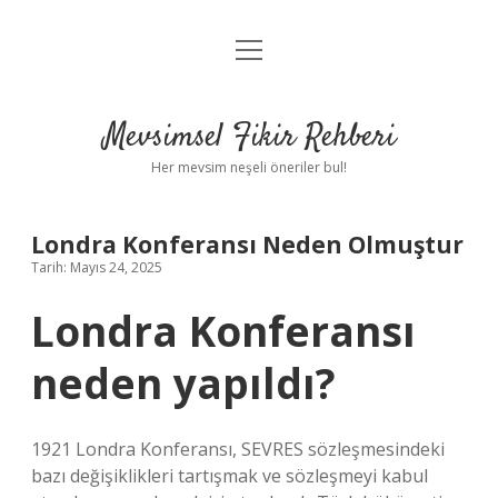
menüyü
Anasayfa
aç
Gizlilik Politikası
Mevsimsel Fikir Rehberi
Yasal Uyarı
Her mevsim neşeli öneriler bul!
Hakkımızda
Londra Konferansı Neden Olmuştur
Tarih: Mayıs 24, 2025
Londra Konferansı
neden yapıldı?
1921 Londra Konferansı, SEVRES sözleşmesindeki
bazı değişiklikleri tartışmak ve sözleşmeyi kabul