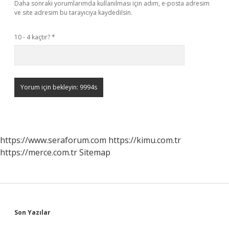
Daha sonraki yorumlarımda kullanılması için adım, e-posta adresim
ve site adresim bu tarayıcıya kaydedilsin.
10 - 4 kaçtır?
*
https://www.seraforum.com
https://kimu.com.tr
https://merce.com.tr
Sitemap
Sidebar
Son Yazılar