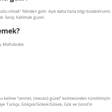
lu olmak” fiilinden gelir. Aşık daha fazla bilgi bulabilirsiniz.
ı. Seviş: Katılmak güzel.
demek?
ka, Mahubube.
u kelime “cennet, (mecazi) güzel” kelimesinden türetilmiştir.
rkiye Türkçe, Gökçek/Gökek/Gökek, Gök ve Görel’in