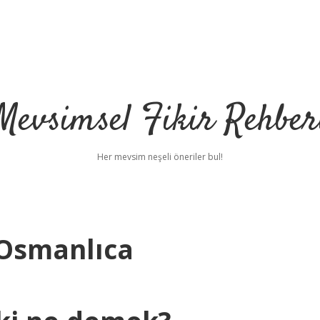
Mevsimsel Fikir Rehber
Her mevsim neşeli öneriler bul!
Osmanlıca