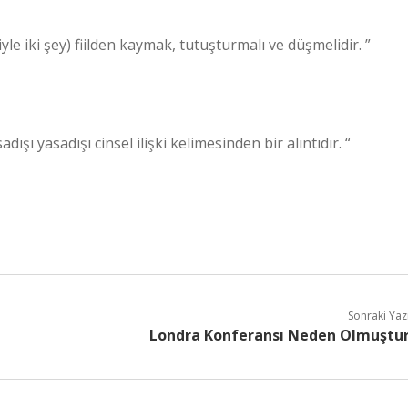
riyle iki şey) fiilden kaymak, tutuşturmalı ve düşmelidir. ”
Zny’nin kökeninden gelen zina zināˀ زناء, yasadışı yasadışı cinsel ilişki kelimesinden bir alıntıdır. “
Sonraki Yaz
Londra Konferansı Neden Olmuştu