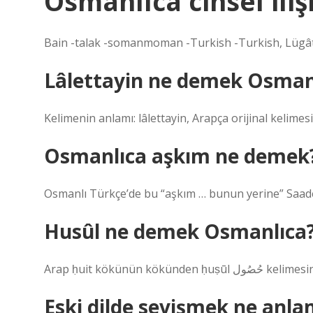
Osmanlıca cinsel ili
Bain -talak -somanmoman -Turkish -Turkish, Lügâ
Lâlettayin ne demek Osman
Kelimenin anlamı: lâlettayin, Arapça orijinal kelimesi 
Osmanlıca aşkım ne demek
Osmanlı Türkçe’de bu “aşkım … bunun yerine” Saadet
Husûl ne demek Osmanlıca
Arap ḥuit kökünün kökün
Eski dilde sevişmek ne anla