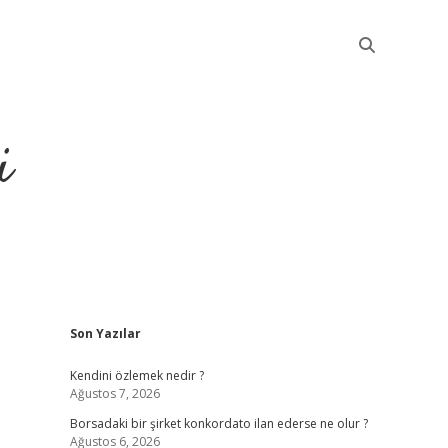
i
Sidebar
Son Yazılar
betci
Kendini özlemek nedir ?
Ağustos 7, 2026
Borsadaki bir şirket konkordato ilan ederse ne olur ?
Ağustos 6, 2026