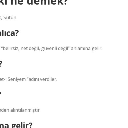
şki ne demek?
t, Sütün
lıca?
“belirsiz, net değil, güvenli değil” anlamına gelir.
?
-i Seniyem “adını verdiler.
?
den ḥuṣūl حُصُول kelimesinden alıntılanmıştır.
ma gelir?