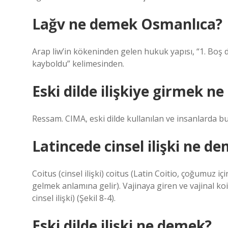
Lağv ne demek Osmanlıca?
Arap liw’in kökeninden gelen hukuk yapısı, “1. Boş di
kayboldu” kelimesinden.
Eski dilde ilişkiye girmek n
Ressam. CIMA, eski dilde kullanılan ve insanlarda b
Latincede cinsel ilişki ne d
Coitus (cinsel ilişki) coitus (Latin Coitio, çoğumuz iç
gelmek anlamına gelir). Vajinaya giren ve vajinal koi
cinsel ilişki) (Şekil 8-4).
Eski dilde ilişki ne demek?