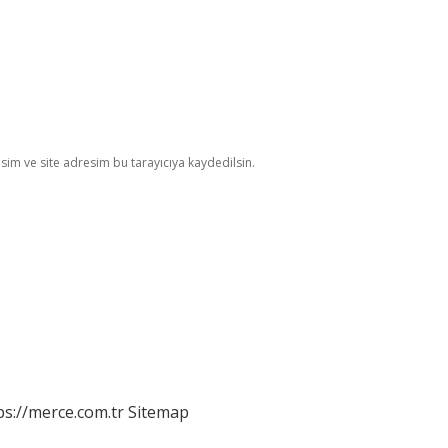
im ve site adresim bu tarayıcıya kaydedilsin.
ps://merce.com.tr
Sitemap