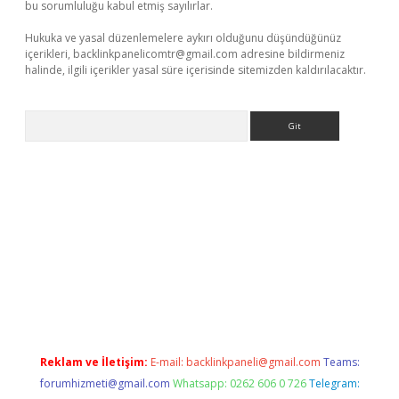
bu sorumluluğu kabul etmiş sayılırlar.
Hukuka ve yasal düzenlemelere aykırı olduğunu düşündüğünüz
içerikleri,
backlinkpanelicomtr@gmail.com
adresine bildirmeniz
halinde, ilgili içerikler yasal süre içerisinde sitemizden kaldırılacaktır.
Arama
etci
Reklam ve İletişim:
E-mail:
backlinkpaneli@gmail.com
Teams:
forumhizmeti@gmail.com
Whatsapp: 0262 606 0 726
Telegram: