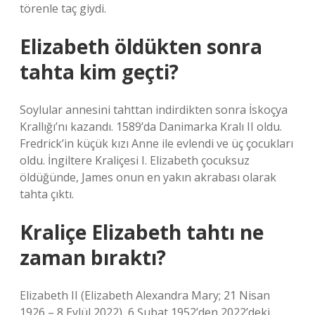
törenle taç giydi.
Elizabeth öldükten sonra
tahta kim geçti?
Soylular annesini tahttan indirdikten sonra İskoçya
Krallığı’nı kazandı. 1589’da Danimarka Kralı II oldu.
Fredrick’in küçük kızı Anne ile evlendi ve üç çocukları
oldu. İngiltere Kraliçesi I. Elizabeth çocuksuz
öldüğünde, James onun en yakın akrabası olarak
tahta çıktı.
Kraliçe Elizabeth tahtı ne
zaman bıraktı?
Elizabeth II (Elizabeth Alexandra Mary; 21 Nisan
1926 – 8 Eylül 2022), 6 Şubat 1952’den 2022’deki