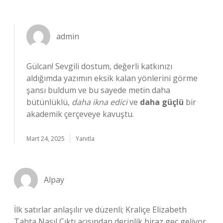
admin
Gülcan! Sevgili dostum, değerli katkınızı
aldığımda yazımın eksik kalan yönlerini görme
şansı buldum ve bu sayede metin daha
bütünlüklü,
daha ikna edici
ve
daha güçlü
bir
akademik çerçeveye kavuştu.
Mart 24, 2025
Yanıtla
Alpay
İlk satırlar anlaşılır ve düzenli; Kraliçe Elizabeth
Tahta Nasıl Çıktı açısından derinlik biraz geç geliyor.