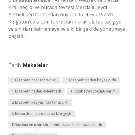
ölümünün ardından Athelstan, Wessex ve Mercia
Kralı seçildi ve burada teyzesi Mercia’lı Leydi
Aethelflaed tarafından büyütüldü. 4 Eylül 925’te
Kingston’daki tüm toprakların kralı olarak taç giydi
ve sınırları belirlemeye ve sıkı bir şekilde yönetmeye
başladı.
Tarih:
Makaleler
1 Elizabeth nasıl tahta çıktı
1 Elizabeth neden beyaz oldu
1 Elizabeth neden evlenmedi
1 Elizabethin çocuğu var mı
2 Elizabeth kaç yaşında tahta çıktı
6 Edwarddan sonra tahta kim geçti
Dünyanın en uzun süre tahtta kalan hükümdarı kimdir