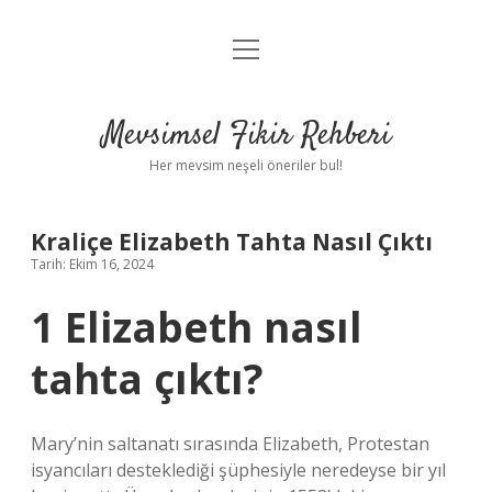
menüyü
Anasayfa
aç
Gizlilik Politikası
Mevsimsel Fikir Rehberi
Yasal Uyarı
Her mevsim neşeli öneriler bul!
Hakkımızda
Kraliçe Elizabeth Tahta Nasıl Çıktı
Tarih: Ekim 16, 2024
1 Elizabeth nasıl
tahta çıktı?
Mary’nin saltanatı sırasında Elizabeth, Protestan
isyancıları desteklediği şüphesiyle neredeyse bir yıl