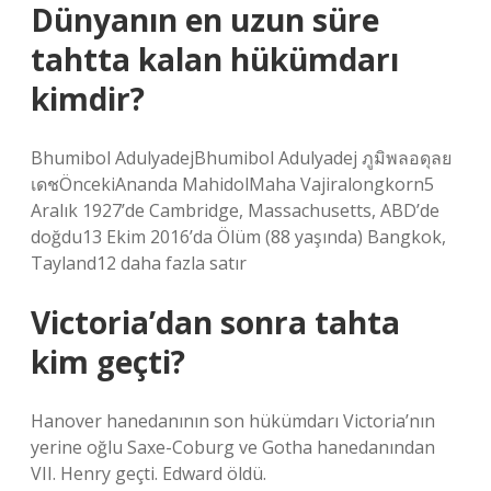
Dünyanın en uzun süre
tahtta kalan hükümdarı
kimdir?
Bhumibol AdulyadejBhumibol Adulyadej ภูมิพลอดุลย
เดชÖncekiAnanda MahidolMaha Vajiralongkorn5
Aralık 1927’de Cambridge, Massachusetts, ABD’de
doğdu13 Ekim 2016’da Ölüm (88 yaşında) Bangkok,
Tayland12 daha fazla satır
Victoria’dan sonra tahta
kim geçti?
Hanover hanedanının son hükümdarı Victoria’nın
yerine oğlu Saxe-Coburg ve Gotha hanedanından
VII. Henry geçti. Edward öldü.