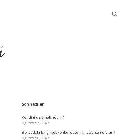
i
Sidebar
Son Yazılar
betci
Kendini özlemek nedir ?
Ağustos 7, 2026
Borsadaki bir şirket konkordato ilan ederse ne olur ?
Ağustos 6, 2026