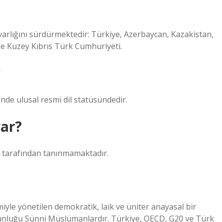
arlığını sürdürmektedir: Türkiye, Azerbaycan, Kazakistan,
üde Kuzey Kıbrıs Türk Cumhuriyeti.
?
nde ulusal resmi dil statüsündedir.
var?
ke tarafından tanınmamaktadır.
iyle yönetilen demokratik, laik ve üniter anayasal bir
oğunluğu Sünni Müslümanlardır. Türkiye, OECD, G20 ve Türk