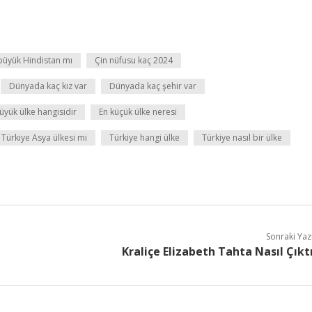
büyük Hindistan mı
Çin nüfusu kaç 2024
Dünyada kaç kız var
Dünyada kaç şehir var
üyük ülke hangisidir
En küçük ülke neresi
Türkiye Asya ülkesi mi
Türkiye hangi ülke
Türkiye nasıl bir ülke
Sonraki Yaz
Kraliçe Elizabeth Tahta Nasıl Çıkt