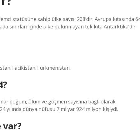
r?
emci statüsüne sahip ülke sayısı 208’dir. Avrupa kıtasında 6
da sınırları içinde ülke bulunmayan tek kıta Antarktika’dır.
istan.Tacikistan.Türkmenistan.
4?
ranlar doğum, ölüm ve göçmen sayısına bağlı olarak
4 yılında dünya nüfusu 7 milyar 924 milyon kişiydi.
e var?