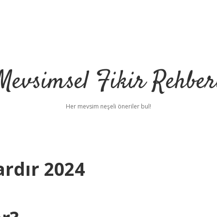
Mevsimsel Fikir Rehber
Her mevsim neşeli öneriler bul!
rdır 2024