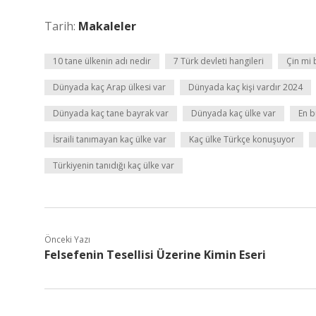
Tarih:
Makaleler
10 tane ülkenin adı nedir
7 Türk devleti hangileri
Çin mi 
Dünyada kaç Arap ülkesi var
Dünyada kaç kişi vardır 2024
Dünyada kaç tane bayrak var
Dünyada kaç ülke var
En b
İsraili tanımayan kaç ülke var
Kaç ülke Türkçe konuşuyor
Türkiyenin tanıdığı kaç ülke var
Önceki Yazı
Felsefenin Tesellisi Üzerine Kimin Eseri