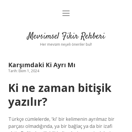
menüyü
Anasayfa
aç
Gizlilik Politikası
Mevsimsel Fikir Rehberi
Yasal Uyarı
Her mevsim neşeli öneriler bul!
Hakkımızda
Karşımdaki Ki Ayrı Mı
Tarih: Ekim 1, 2024
Ki ne zaman bitişik
yazılır?
Türkçe cümlelerde, ‘ki’ bir kelimenin ayrılmaz bir
parçası olmadığında, ya bir bağlaç ya da bir izafi