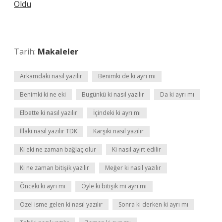
Oldu
Tarih:
Makaleler
Arkamdaki nasıl yazılır
Benimki de ki ayrı mı
Benimki ki ne eki
Bugünkü ki nasıl yazılır
Da ki ayrı mı
Elbette ki nasıl yazılır
İçindeki ki ayrı mı
İllaki nasıl yazılır TDK
Karşıki nasıl yazılır
Ki eki ne zaman bağlaç olur
Ki nasıl ayırt edilir
Ki ne zaman bitişik yazılır
Meğer ki nasıl yazılır
Önceki ki ayrı mı
Öyle ki bitişik mi ayrı mı
Özel isme gelen ki nasıl yazılır
Sonra ki derken ki ayrı mı