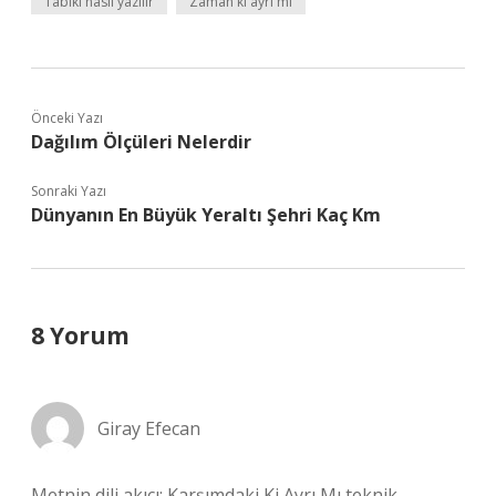
Tabiki nasıl yazılır
Zaman ki ayrı mı
Önceki Yazı
Dağılım Ölçüleri Nelerdir
Sonraki Yazı
Dünyanın En Büyük Yeraltı Şehri Kaç Km
8 Yorum
Giray Efecan
Metnin dili akıcı; Karşımdaki Ki Ayrı Mı teknik