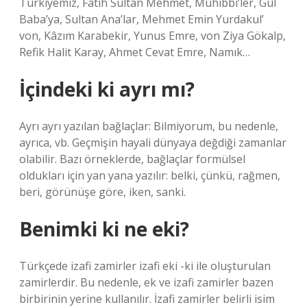
Türkiyemiz, Fatih Sultan Mehmet, Muhibbi’ler, Gül
Baba’ya, Sultan Ana’lar, Mehmet Emin Yurdakul’
von, Kâzım Karabekir, Yunus Emre, von Ziya Gökalp,
Refik Halit Karay, Ahmet Cevat Emre, Namık…
İçindeki ki ayrı mı?
Ayrı ayrı yazılan bağlaçlar: Bilmiyorum, bu nedenle,
ayrıca, vb. Geçmişin hayali dünyaya değdiği zamanlar
olabilir. Bazı örneklerde, bağlaçlar formülsel
oldukları için yan yana yazılır: belki, çünkü, rağmen,
beri, görünüşe göre, iken, sanki.
Benimki ki ne eki?
Türkçede izafi zamirler izafi eki -ki ile oluşturulan
zamirlerdir. Bu nedenle, ek ve izafi zamirler bazen
birbirinin yerine kullanılır. İzafi zamirler belirli isim