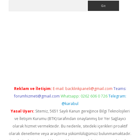
Arama
betci
Reklam ve İletişim:
E-mail:
backlinkpaneli@gmail.com
Teams:
forumhizmeti@gmail.com
Whatsapp: 0262 606 0 726
Telegram:
@karabul
Yasal Uyarı:
Sitemiz, 5651 Sayılı Kanun gereğince Bilgi Teknolojileri
ve İletişim Kurumu (BTK) tarafından onaylanmış bir Yer Sağlayıcı
olarak hizmet vermektedir. Bu nedenle, sitedeki içerikleri proaktif
olarak denetleme veya araştırma yükümlülüğümüz bulunmamaktadır.