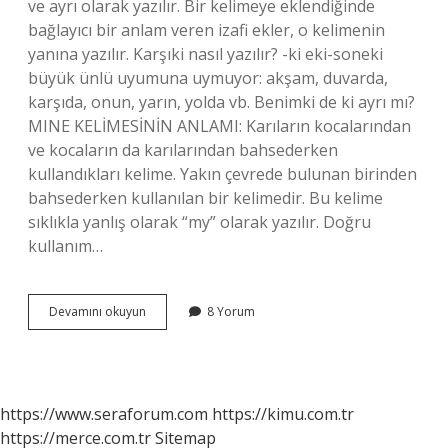
ve ayrı olarak yazılır. Bir kelimeye eklendiğinde
bağlayıcı bir anlam veren izafi ekler, o kelimenin
yanına yazılır. Karşıki nasıl yazılır? -ki eki-soneki
büyük ünlü uyumuna uymuyor: akşam, duvarda,
karşıda, onun, yarın, yolda vb. Benimki de ki ayrı mı?
MINE KELİMESİNİN ANLAMI: Karıların kocalarından
ve kocaların da karılarından bahsederken
kullandıkları kelime. Yakın çevrede bulunan birinden
bahsederken kullanılan bir kelimedir. Bu kelime
sıklıkla yanlış olarak “my” olarak yazılır. Doğru
kullanım…
Karşımdaki
Devamını okuyun
8 Yorum
Ki
Ayrı
Mı
https://www.seraforum.com
https://kimu.com.tr
https://merce.com.tr
Sitemap