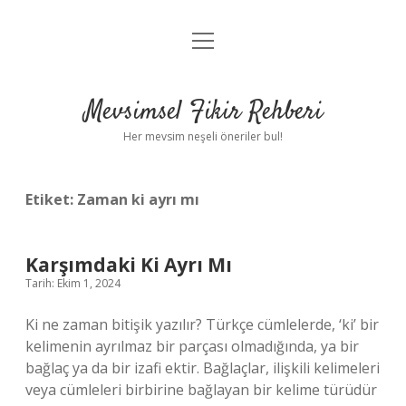
menüyü
Anasayfa
aç
Gizlilik Politikası
Mevsimsel Fikir Rehberi
Yasal Uyarı
Her mevsim neşeli öneriler bul!
Hakkımızda
Etiket:
Zaman ki ayrı mı
Karşımdaki Ki Ayrı Mı
Tarih: Ekim 1, 2024
Ki ne zaman bitişik yazılır? Türkçe cümlelerde, ‘ki’ bir
kelimenin ayrılmaz bir parçası olmadığında, ya bir
bağlaç ya da bir izafi ektir. Bağlaçlar, ilişkili kelimeleri
veya cümleleri birbirine bağlayan bir kelime türüdür