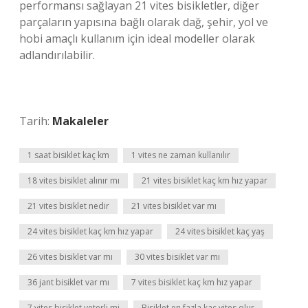
performansı sağlayan 21 vites bisikletler, diğer
parçaların yapısına bağlı olarak dağ, şehir, yol ve
hobi amaçlı kullanım için ideal modeller olarak
adlandırılabilir.
Tarih:
Makaleler
1 saat bisiklet kaç km
1 vites ne zaman kullanılır
18 vites bisiklet alınır mı
21 vites bisiklet kaç km hız yapar
21 vites bisiklet nedir
21 vites bisiklet var mı
24 vites bisiklet kaç km hız yapar
24 vites bisiklet kaç yaş
26 vites bisiklet var mı
30 vites bisiklet var mı
36 jant bisiklet var mı
7 vites bisiklet kaç km hız yapar
7 vites bisiklet yeterli mi
Bisiklet en fazla kaç vites olur