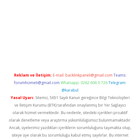
tci
Reklam ve İletişim:
E-mail:
backlinkpaneli@gmail.com
Teams:
forumhizmeti@gmail.com
Whatsapp: 0262 606 0 726
Telegram:
@karabul
Yasal Uyarı:
Sitemiz, 5651 Sayılı Kanun gereğince Bilgi Teknolojileri
ve İletişim Kurumu (BTK) tarafından onaylanmış bir Yer Sağlayıcı
olarak hizmet vermektedir. Bu nedenle, sitedeki içerikleri proaktif
olarak denetleme veya araştırma yükümlülüğümüz bulunmamaktadır.
Ancak, üyelerimiz yazdıkları içeriklerin sorumluluğunu taşımakta olup,
siteye üye olarak bu sorumluluğu kabul etmiş sayılırlar. Bu internet