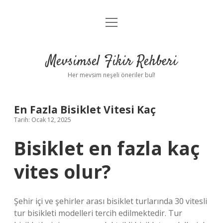
menüyü
Anasayfa
aç
Gizlilik Politikası
Mevsimsel Fikir Rehberi
Yasal Uyarı
Her mevsim neşeli öneriler bul!
Hakkımızda
En Fazla Bisiklet Vitesi Kaç
Tarih: Ocak 12, 2025
Bisiklet en fazla kaç
vites olur?
Şehir içi ve şehirler arası bisiklet turlarında 30 vitesli
tur bisikleti modelleri tercih edilmektedir. Tur