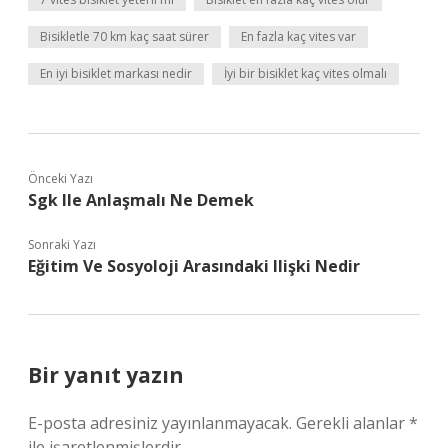
Bisikletle 70 km kaç saat sürer
En fazla kaç vites var
En iyi bisiklet markası nedir
İyi bir bisiklet kaç vites olmalı
Önceki Yazı
Sgk Ile Anlaşmalı Ne Demek
Sonraki Yazı
Eğitim Ve Sosyoloji Arasındaki Ilişki Nedir
Bir yanıt yazın
E-posta adresiniz yayınlanmayacak.
Gerekli alanlar
*
ile işaretlenmişlerdir