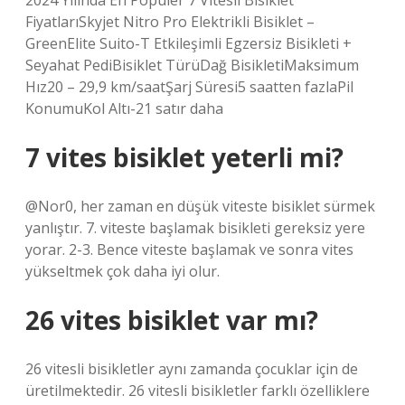
2024 Yılında En Popüler 7 Vitesli Bisiklet
FiyatlarıSkyjet Nitro Pro Elektrikli Bisiklet –
GreenElite Suito-T Etkileşimli Egzersiz Bisikleti +
Seyahat PediBisiklet TürüDağ BisikletiMaksimum
Hız20 – 29,9 km/saatŞarj Süresi5 saatten fazlaPil
KonumuKol Altı-21 satır daha
7 vites bisiklet yeterli mi?
@Nor0, her zaman en düşük viteste bisiklet sürmek
yanlıştır. 7. viteste başlamak bisikleti gereksiz yere
yorar. 2-3. Bence viteste başlamak ve sonra vites
yükseltmek çok daha iyi olur.
26 vites bisiklet var mı?
26 vitesli bisikletler aynı zamanda çocuklar için de
üretilmektedir. 26 vitesli bisikletler farklı özelliklere