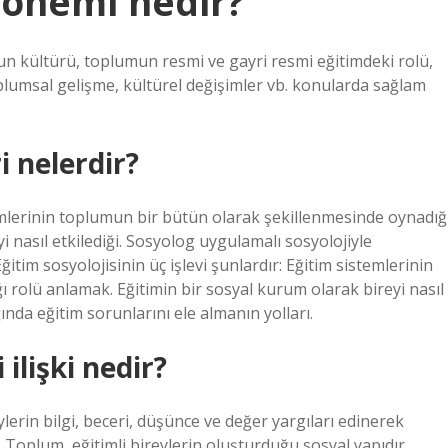
n önemi nedir?
un kültürü, toplumun resmi ve gayri resmi eğitimdeki rolü,
plumsal gelişme, kültürel değişimler vb. konularda sağlam
i nelerdir?
stemlerinin toplumun bir bütün olarak şekillenmesinde oynadığ
i nasıl etkilediği. Sosyolog uygulamalı sosyolojiyle
ğitim sosyolojisinin üç işlevi şunlardır: Eğitim sistemlerinin
rolü anlamak. Eğitimin bir sosyal kurum olarak bireyi nasıl
ında eğitim sorunlarını ele almanın yolları.
ilişki nedir?
ylerin bilgi, beceri, düşünce ve değer yargıları edinerek
Toplum, eğitimli bireylerin oluşturduğu sosyal yapıdır.