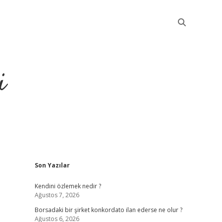
i
Sidebar
Son Yazılar
betci
Kendini özlemek nedir ?
Ağustos 7, 2026
Borsadaki bir şirket konkordato ilan ederse ne olur ?
Ağustos 6, 2026