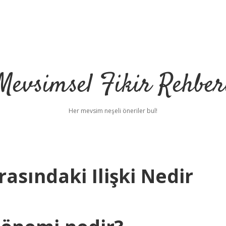
Mevsimsel Fikir Rehber
Her mevsim neşeli öneriler bul!
rasındaki Ilişki Nedir