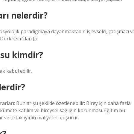
rı nelerdir?
sosyolojik paradigmaya dayanmaktadır: işlevselci, çatışmacı v
e Durkheim’dan (ö.
usu kimdir?
k kabul edilir.
lerdir?
rları; Bunlar şu şekilde özetlenebilir: Birey için daha fazla
kümete katılım ve bireysel sağlığın korunması. Eğitim bu
ar ve ortak iyinin maliyetini düşürür.
r?