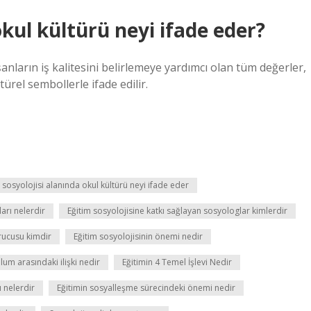
okul kültürü neyi ifade eder?
nların iş kalitesini belirlemeye yardımcı olan tüm değerler,
türel sembollerle ifade edilir.
 sosyolojisi alanında okul kültürü neyi ifade eder
ları nelerdir
Eğitim sosyolojisine katkı sağlayan sosyologlar kimlerdir
urucusu kimdir
Eğitim sosyolojisinin önemi nedir
lum arasındaki ilişki nedir
Eğitimin 4 Temel İşlevi Nedir
ı nelerdir
Eğitimin sosyalleşme sürecindeki önemi nedir