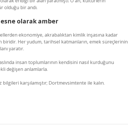
olarak eridiği bir alan yaratmıştı. O an, kültürlerin
r olduğu bir andı.
 nesne olarak amber
itüellerden ekonomiye, akrabalıktan kimlik inşasına kadar
 biridir. Her yudum, tarihsel katmanların, emek süreçlerinin
anı yaratır.
slında insan toplumlarının kendisini nasıl kurduğunu
kli değişen anlamlarla.
z bilgileri karşılamıştır; Dortmevsimtente ile kalın.