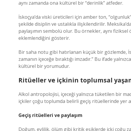
aynı zamanda ona kültürel bir “derinlik” atfeder.
İskoçya’da viski üreticileri için amber ton, “olgunlu
şekilde disiplin ve ustalıkla ilişkilendirilir. Meksika
paylaşımın sembolü olur. Bu örnekler, aynı fiziksel
eklemlendiğini gösterir.
Bir saha notu gibi hatırlanan küçük bir gözlemde, İ
zamanın içeceğe bıraktığı imzadır.” Bu ifade yalnızc
kültürel bir yorumudur.
Ritüeller ve içkinin toplumsal yaşa
Alkol antropolojisi, içeceği yalnızca tüketilen bir ma
içkiler çoğu toplumda belirli geçiş ritüellerinde yer al
Geçiş ritüelleri ve paylaşım
Doğum, evlilik, ölüm gibi kritik eşiklerde içki çoğu 