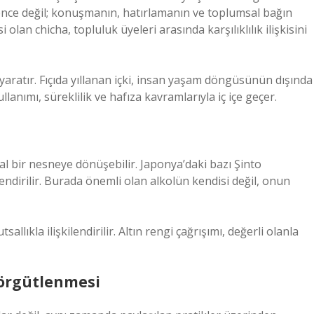
lence değil; konuşmanın, hatırlamanın ve toplumsal bağın
 olan chicha, topluluk üyeleri arasında karşılıklılık ilişkisini
aratır. Fıçıda yıllanan içki, insan yaşam döngüsünün dışında
anımı, süreklilik ve hafıza kavramlarıyla iç içe geçer.
sal bir nesneye dönüşebilir. Japonya’daki bazı Şinto
ilendirilir. Burada önemli olan alkolün kendisi değil, onun
llıkla ilişkilendirilir. Altın rengi çağrışımı, değerli olanla
l örgütlenmesi