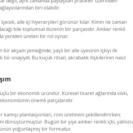
lar değil, aynı zamanda paylaşılan pratikler üzerinden
layıcılarından biri olabilir.
çecek, aile içi hiyerarşileri görünür kılar. Kimin ne zaman
alacağı bile toplumsal düzenin bir parçasıdır. Amber renkli
a yeniden üreten bir rol oynar.
ir akşam yemeğinde, yaşlı bir aile üyesinin içkiyi ilk
k bir onayıydı. Bu küçük ritüel, akrabalık ilişkilerinin nasıl
aşım
üçlü bir ekonomik üründür. Küresel ticaret ağlarında viski,
 ekonomisinin önemli parçalarıdır.
r kamışı plantasyonları, rom üretimini şekillendirirken;
ını dönüştürmüştür. Bugün bir şişe amber renkli içki, yalnızc
mürünün yoğunlaşmış bir formudur.