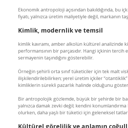
Ekonomik antropoloji açısından bakıldığında, bu içkile
fiyatı, yalnızca üretim maliyetiyle değil, markanın taş
Kimlik, modernlik ve temsil
kimlik
kavramı, amber alkolün kültürel analizinde kili
performansının bir parçasıdır. Hangi içkinin tercih e
sermayenin taşındığını gösterebilir.
Örneğin şehirli orta sınıf tüketiciler için tek malt vi
ilişkilendirilebilirken; yerel üretim içkiler “otantikli
kimliklerin sürekli pazarlık halinde olduğunu göster
Bir antropolojik gözlemde, büyük bir şehirde bir bar
yalnızca damak zevki değil; kendini konumlandırma bi
olurken, daha yaşlı bir tüketici için geleneksel tatl
Kültürel görelilik ve anlamın çoğul