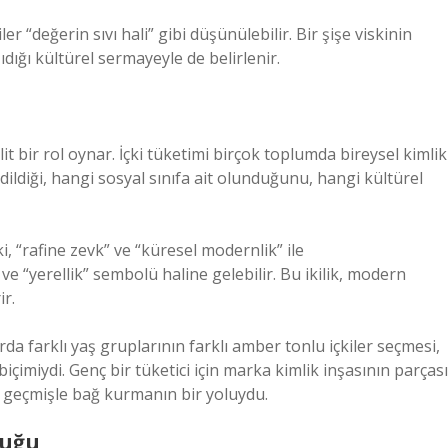
r “değerin sıvı hali” gibi düşünülebilir. Bir şişe viskinin
ıdığı kültürel sermayeyle de belirlenir.
t bir rol oynar. İçki tüketimi birçok toplumda bireysel kimlik
dildiği, hangi sosyal sınıfa ait olunduğunu, hangi kültürel
ski, “rafine zevk” ve “küresel modernlik” ile
k” ve “yerellik” sembolü haline gelebilir. Bu ikilik, modern
ir.
da farklı yaş gruplarının farklı amber tonlu içkiler seçmesi,
çimiydi. Genç bir tüketici için marka kimlik inşasının parçası
ar geçmişle bağ kurmanın bir yoluydu.
luğu