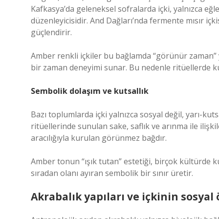
Kafkasya’da geleneksel sofralarda içki, yalnızca eğ
düzenleyicisidir. And Dağları’nda fermente mısır içkisi
güçlendirir.
Amber renkli içkiler bu bağlamda “görünür zaman” y
bir zaman deneyimi sunar. Bu nedenle ritüellerde kull
Sembolik dolaşım ve kutsallık
Bazı toplumlarda içki yalnızca sosyal değil, yarı-kut
ritüellerinde sunulan sake, saflık ve arınma ile ilişk
aracılığıyla kurulan görünmez bağdır.
Amber tonun “ışık tutan” estetiği, birçok kültürde kutsa
sıradan olanı ayıran sembolik bir sınır üretir.
Akrabalık yapıları ve içkinin sosya