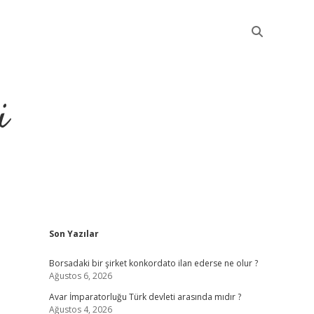
i
Sidebar
Son Yazılar
betci
Borsadaki bir şirket konkordato ilan ederse ne olur ?
Ağustos 6, 2026
Avar İmparatorluğu Türk devleti arasında mıdır ?
Ağustos 4, 2026