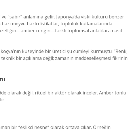
k” ve “sabır” anlamına gelir. Japonya’da viski kültürü benzer
’da bazı meyve bazlı distilatlar, topluluk kutlamalarında
 özelliğin—amber rengin—farklı toplumsal anlatılara nasıl
skoçya’nın kuzeyinde bir üretici şu cümleyi kurmuştu: “Renk,
a teknik bir açıklama değil; zamanın maddeselleşmesi fikrinin
mı
dde olarak değil, ritüel bir aktör olarak inceler. Amber tonlu
ır.
zaman bir “eşlikçi nesne” olarak ortaya çıkar. Örneğin