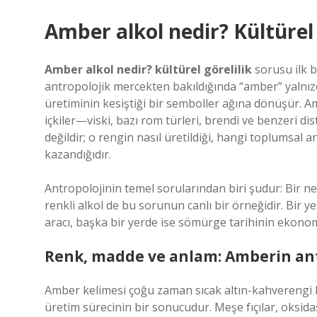
Amber alkol nedir? Kültürel
Amber alkol nedir? kültürel görelilik
sorusu ilk b
antropolojik mercekten bakıldığında “amber” yalnızca
üretiminin kesiştiği bir semboller ağına dönüşür. Amb
içkiler—viski, bazı rom türleri, brendi ve benzeri dis
değildir; o rengin nasıl üretildiği, hangi toplumsal
kazandığıdır.
Antropolojinin temel sorularından biri şudur: Bir ne
renkli alkol de bu sorunun canlı bir örneğidir. Bir y
aracı, başka bir yerde ise sömürge tarihinin ekonomik
Renk, madde ve anlam: Amberin ant
Amber kelimesi çoğu zaman sıcak altın-kahverengi bir 
üretim sürecinin bir sonucudur. Meşe fıçılar, oksida