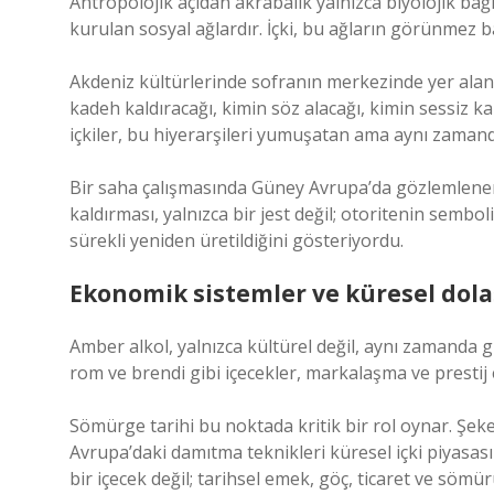
Antropolojik açıdan akrabalık yalnızca biyolojik bağ
kurulan sosyal ağlardır. İçki, bu ağların görünmez bağ
Akdeniz kültürlerinde sofranın merkezinde yer alan i
kadeh kaldıracağı, kimin söz alacağı, kimin sessiz k
içkiler, bu hiyerarşileri yumuşatan ama aynı zamand
Bir saha çalışmasında Güney Avrupa’da gözlemlenen b
kaldırması, yalnızca bir jest değil; otoritenin semboli
sürekli yeniden üretildiğini gösteriyordu.
Ekonomik sistemler ve küresel dol
Amber alkol, yalnızca kültürel değil, aynı zamanda g
rom ve brendi gibi içecekler, markalaşma ve prestij
Sömürge tarihi bu noktada kritik bir rol oynar. Şeke
Avrupa’daki damıtma teknikleri küresel içki piyasas
bir içecek değil; tarihsel emek, göç, ticaret ve sö