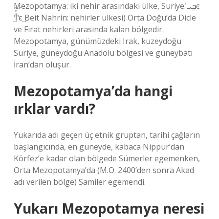
Mezopotamya: iki nehir arasındaki ülke, Suriye: ܒܹܝͬͼ
͢Ͳ͗ͪ̈͝ͼ͢ Beit Nahrin: nehirler ülkesi) Orta Doğu’da Dicle
ve Fırat nehirleri arasında kalan bölgedir.
Mezopotamya, günümüzdeki Irak, kuzeydoğu
Suriye, güneydoğu Anadolu bölgesi ve güneybatı
İran’dan oluşur.
Mezopotamya’da hangi
ırklar vardı?
Yukarıda adı geçen üç etnik gruptan, tarihi çağların
başlangıcında, en güneyde, kabaca Nippur’dan
Körfez’e kadar olan bölgede Sümerler egemenken,
Orta Mezopotamya’da (M.Ö. 2400’den sonra Akad
adı verilen bölge) Samiler egemendi.
Yukarı Mezopotamya neresi