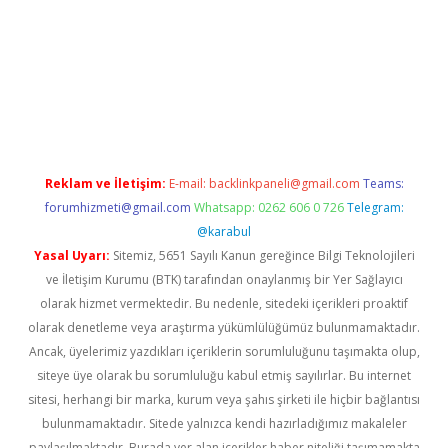
tci
Reklam ve İletişim:
E-mail:
backlinkpaneli@gmail.com
Teams:
forumhizmeti@gmail.com
Whatsapp: 0262 606 0 726
Telegram:
@karabul
Yasal Uyarı:
Sitemiz, 5651 Sayılı Kanun gereğince Bilgi Teknolojileri
ve İletişim Kurumu (BTK) tarafından onaylanmış bir Yer Sağlayıcı
olarak hizmet vermektedir. Bu nedenle, sitedeki içerikleri proaktif
olarak denetleme veya araştırma yükümlülüğümüz bulunmamaktadır.
Ancak, üyelerimiz yazdıkları içeriklerin sorumluluğunu taşımakta olup,
siteye üye olarak bu sorumluluğu kabul etmiş sayılırlar. Bu internet
sitesi, herhangi bir marka, kurum veya şahıs şirketi ile hiçbir bağlantısı
bulunmamaktadır. Sitede yalnızca kendi hazırladığımız makaleler
paylaşılmaktadır. Burada yer alan içerikler haber niteliği taşımamakta