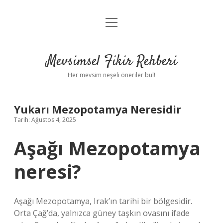
menüyü
Anasayfa
aç
Gizlilik Politikası
Mevsimsel Fikir Rehberi
Yasal Uyarı
Her mevsim neşeli öneriler bul!
Hakkımızda
Yukarı Mezopotamya Neresidir
Tarih: Ağustos 4, 2025
Aşağı Mezopotamya
neresi?
Aşağı Mezopotamya, Irak’ın tarihi bir bölgesidir.
Orta Çağ’da, yalnızca güney taşkın ovasını ifade