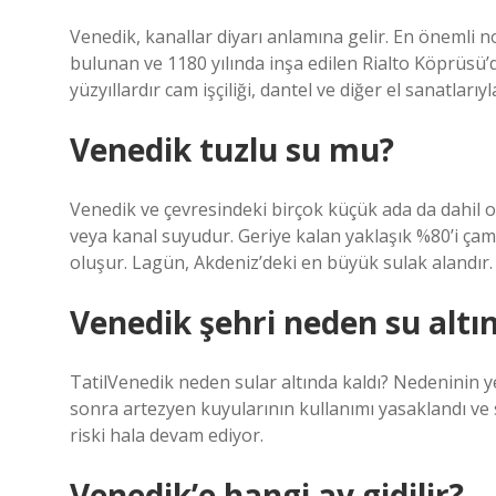
Venedik, kanallar diyarı anlamına gelir. En önemli 
bulunan ve 1180 yılında inşa edilen Rialto Köprüsü’
yüzyıllardır cam işçiliği, dantel ve diğer el sanatları
Venedik tuzlu su mu?
Venedik ve çevresindeki birçok küçük ada da dahil ol
veya kanal suyudur. Geriye kalan yaklaşık %80’i çam
oluşur. Lagün, Akdeniz’deki en büyük sulak alandır.
Venedik şehri neden su altı
TatilVenedik neden sular altında kaldı? Nedeninin 
sonra artezyen kuyularının kullanımı yasaklandı ve 
riski hala devam ediyor.
Venedik’e hangi ay gidilir?