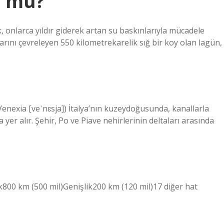
l mü?
, onlarca yıldır giderek artan su baskınlarıyla mücadele
arını çevreleyen 550 kilometrekarelik sığ bir koy olan lagün,
 Venexia [veˈnɛsja]) İtalya’nın kuzeydoğusunda, kanallarla
yer alır. Şehir, Po ve Piave nehirlerinin deltaları arasında
k800 km (500 mil)Genişlik200 km (120 mil)17 diğer hat