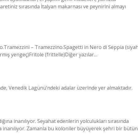
aretiniz sırasında İtalyan makarnası ve peynirini almayı
o.Tramezzini – Tramezzino.Spagetti in Nero di Seppia (siya
mış yengeç)Fritole (frittelle)Diğer yazılar…
yinde, Venedik Lagünü’ndeki adalar üzerinde yer almaktadır.
ğına inanılıyor. Seyahat edenlerin yolculukları sırasında
 inanılıyor. Zamanla bu koloniler büyüyerek şehri bir bütün