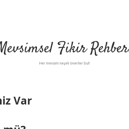
Mevsimsel Fikir Rehber
Her mevsim neşeli öneriler bul!
iz Var