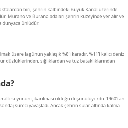
noktalardan biri, şehrin kalbindeki Büyük Kanal üzerinde
dür. Murano ve Burano adaları şehrin kuzeyinde yer alır ve
yla dünyaca ünlüdür.
mak üzere lagünün yaklaşık %8’i karadır. %11’i kalıcı deniz
ur düzlüklerinden, sığlıklardan ve tuz bataklıklarından
nda?
yeraltı suyunun çıkarılması olduğu düşünülüyordu. 1960’tan
sondaj süreci yavaşladı. Ancak şehrin sular altında kalma