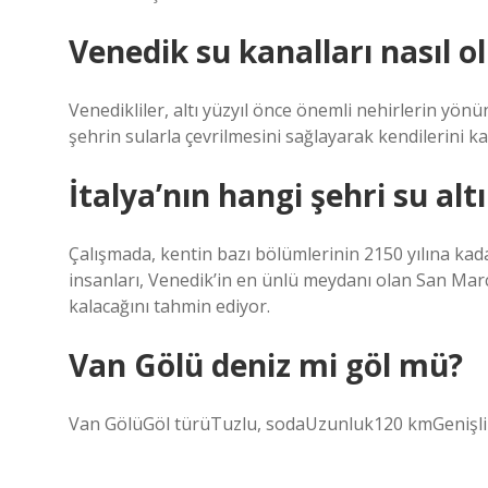
Venedik su kanalları nasıl o
Venedikliler, altı yüzyıl önce önemli nehirlerin yön
şehrin sularla çevrilmesini sağlayarak kendilerini k
İtalya’nın hangi şehri su alt
Çalışmada, kentin bazı bölümlerinin 2150 yılına kadar
insanları, Venedik’in en ünlü meydanı olan San Mar
kalacağını tahmin ediyor.
Van Gölü deniz mi göl mü?
Van GölüGöl türüTuzlu, sodaUzunluk120 kmGenişli