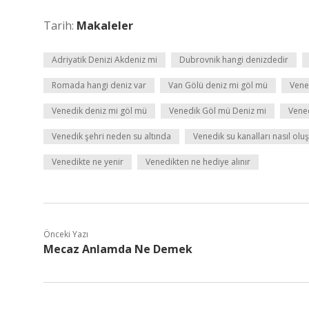
Tarih:
Makaleler
Adriyatik Denizi Akdeniz mi
Dubrovnik hangi denizdedir
Romada hangi deniz var
Van Gölü deniz mi göl mü
Vene
Venedik deniz mi göl mü
Venedik Göl mü Deniz mi
Vened
Venedik şehri neden su altında
Venedik su kanalları nasıl olu
Venedikte ne yenir
Venedikten ne hediye alınır
Önceki Yazı
Mecaz Anlamda Ne Demek