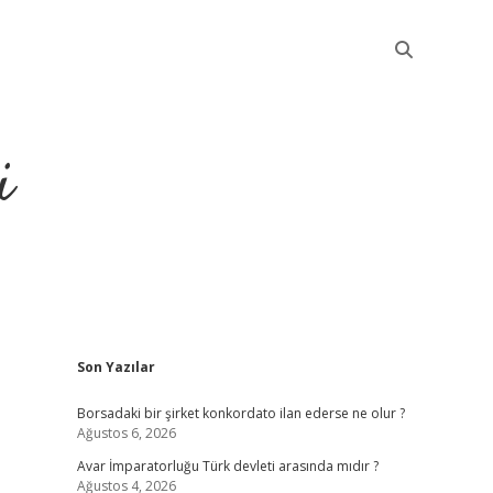
i
Sidebar
Son Yazılar
betci
Borsadaki bir şirket konkordato ilan ederse ne olur ?
Ağustos 6, 2026
Avar İmparatorluğu Türk devleti arasında mıdır ?
Ağustos 4, 2026