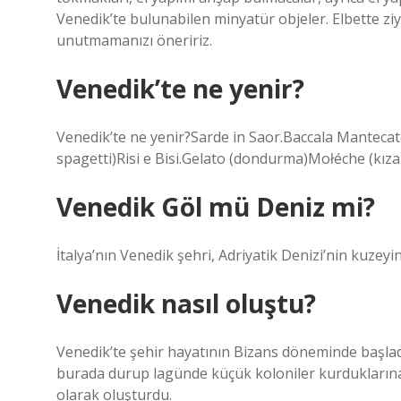
Venedik’te bulunabilen minyatür objeler. Elbette ziy
unutmamanızı öneririz.
Venedik’te ne yenir?
Venedik’te ne yenir?Sarde in Saor.Baccala Mantecat
spagetti)Risi e Bisi.Gelato (dondurma)Mołéche (kızar
Venedik Göl mü Deniz mi?
İtalya’nın Venedik şehri, Adriyatik Denizi’nin kuze
Venedik nasıl oluştu?
Venedik’te şehir hayatının Bizans döneminde başladı
burada durup lagünde küçük koloniler kurduklarına
olarak oluşturdu.