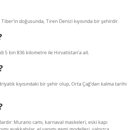
 Tiber’in doğusunda, Tiren Denizi kıyısında bir şehirdir.
?
i 5 bin 836 kilometre ile Hırvatistan’a ait.
?
riyatik kıyısındaki bir şehir olup, Orta Çağ’dan kalma tarihi
?
nlardır: Murano camı, karnaval maskeleri, eski kapı
pımı ayakkabılar, el yapımı gemi modelleri, yalnızca