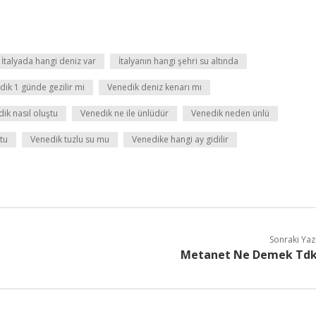
İtalyada hangi deniz var
İtalyanın hangi şehri su altında
dik 1 günde gezilir mi
Venedik deniz kenarı mı
ik nasıl oluştu
Venedik ne ile ünlüdür
Venedik neden ünlü
ştu
Venedik tuzlu su mu
Venedike hangi ay gidilir
Sonraki Yaz
Metanet Ne Demek Td