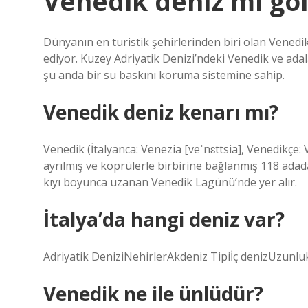
Venedik deniz mi gö
Dünyanın en turistik şehirlerinden biri olan Venedik
ediyor. Kuzey Adriyatik Denizi’ndeki Venedik ve adal
şu anda bir su baskını koruma sistemine sahip.
Venedik deniz kenarı mı?
Venedik (İtalyanca: Venezia [veˈnɛttsia], Venedikçe:
ayrılmış ve köprülerle birbirine bağlanmış 118 adada 
kıyı boyunca uzanan Venedik Lagünü’nde yer alır.
İtalya’da hangi deniz var?
Adriyatik DeniziNehirlerAkdeniz Tipiİç denizUzunlu
Venedik ne ile ünlüdür?