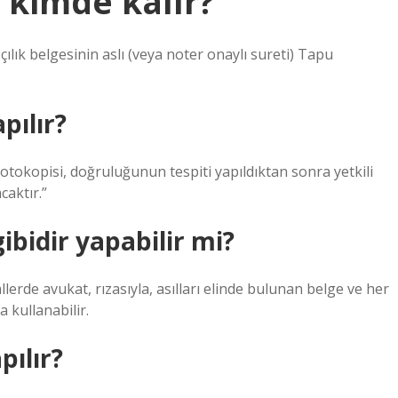
 kimde kalır?
ılık belgesinin aslı (veya noter onaylı sureti) Tapu
pılır?
 fotokopisi, doğruluğunun tespiti yapıldıktan sonra yetkili
aktır.”
ibidir yapabilir mi?
lerde avukat, rızasıyla, asılları elinde bulunan belge ve her
a kullanabilir.
pılır?