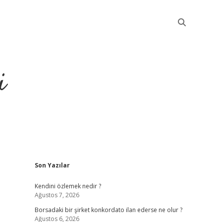
i
Sidebar
Son Yazılar
betci
Kendini özlemek nedir ?
Ağustos 7, 2026
Borsadaki bir şirket konkordato ilan ederse ne olur ?
Ağustos 6, 2026