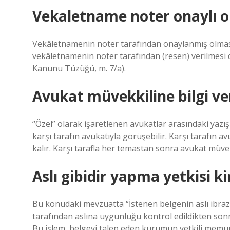
Vekaletname noter onaylı 
Vekâletnamenin noter tarafından onaylanmış olması
vekâletnamenin noter tarafından (resen) verilmesi 
Kanunu Tüzüğü, m. 7/a).
Avukat müvekkiline bilgi v
“Özel” olarak işaretlenen avukatlar arasındaki yazı
karşı tarafın avukatıyla görüşebilir. Karşı tarafın av
kalır. Karşı tarafla her temastan sonra avukat müvekk
Aslı gibidir yapma yetkisi ki
Bu konudaki mevzuatta “İstenen belgenin aslı ibraz 
tarafından aslına uygunluğu kontrol edildikten sonr
Bu işlem, belgeyi talep eden kurumun yetkili memuru