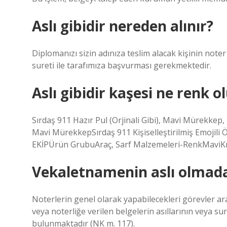
Aslı gibidir nereden alınır?
Diplomanızı sizin adınıza teslim alacak kişinin not
sureti ile tarafımıza başvurması gerekmektedir.
Aslı gibidir kaşesi ne renk o
Sırdaş 911 Hazır Pul (Orjinali Gibi), Mavi Mürekkep, E
Mavi MürekkepSırdaş 911 Kişiselleştirilmiş Emojil
EKİPÜrün GrubuAraç, Sarf Malzemeleri-RenkMaviKır
Vekaletnamenin aslı olmada
Noterlerin genel olarak yapabilecekleri görevler a
veya noterliğe verilen belgelerin asıllarının veya su
bulunmaktadır (NK m. 117).