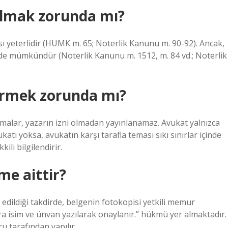
olmak zorunda mı?
 yeterlidir (HUMK m. 65; Noterlik Kanunu m. 90-92). Ancak,
de mümkündür (Noterlik Kanunu m. 1512, m. 84 vd.; Noterlik
ermek zorunda mı?
şmalar, yazarın izni olmadan yayınlanamaz. Avukat yalnızca
ukatı yoksa, avukatın karşı tarafla teması sıkı sınırlar içinde
ili bilgilendirir.
me aittir?
edildiği takdirde, belgenin fotokopisi yetkili memur
a isim ve ünvan yazılarak onaylanır.” hükmü yer almaktadır.
 tarafından yapılır.