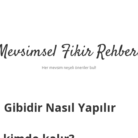
Mevsimsel Fikir Rehber
Her mevsim neşeli öneriler bul!
Gibidir Nasıl Yapılır