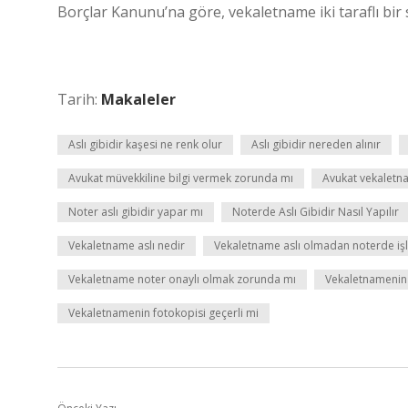
Borçlar Kanunu’na göre, vekaletname iki taraflı bir
Tarih:
Makaleler
Aslı gibidir kaşesi ne renk olur
Aslı gibidir nereden alınır
Avukat müvekkiline bilgi vermek zorunda mı
Avukat vekaletnam
Noter aslı gibidir yapar mı
Noterde Aslı Gibidir Nasıl Yapılır
Vekaletname aslı nedir
Vekaletname aslı olmadan noterde işl
Vekaletname noter onaylı olmak zorunda mı
Vekaletnamenin 
Vekaletnamenin fotokopisi geçerli mi