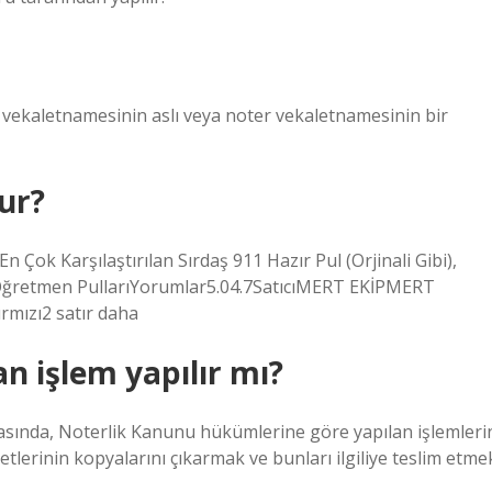
er vekaletnamesinin aslı veya noter vekaletnamesinin bir
lur?
n Çok Karşılaştırılan Sırdaş 911 Hazır Pul (Orjinali Gibi),
i Öğretmen PullarıYorumlar5.04.7SatıcıMERT EKİPMERT
mızı2 satır daha
n işlem yapılır mı?
rasında, Noterlik Kanunu hükümlerine göre yapılan işlemleri
retlerinin kopyalarını çıkarmak ve bunları ilgiliye teslim etme