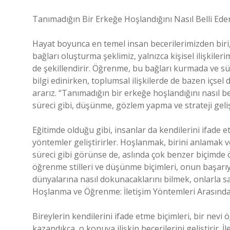
Tanımadığın Bir Erkeğe Hoşlandığını Nasıl Belli Eder
Hayat boyunca en temel insan becerilerimizden biri,
bağları oluşturma şeklimiz, yalnızca kişisel ilişkiler
de şekillendirir. Öğrenme, bu bağları kurmada ve sü
bilgi edinirken, toplumsal ilişkilerde de bazen içsel
ararız. “Tanımadığın bir erkeğe hoşlandığını nasıl b
süreci gibi, düşünme, gözlem yapma ve strateji geliş
Eğitimde olduğu gibi, insanlar da kendilerini ifade 
yöntemler geliştirirler. Hoşlanmak, birini anlamak v
süreci gibi görünse de, aslında çok benzer biçimde ö
öğrenme stilleri ve düşünme biçimleri, onun başarıya 
dünyalarına nasıl dokunacaklarını bilmek, onlarla sağ
Hoşlanma ve Öğrenme: İletişim Yöntemleri Arasında
Bireylerin kendilerini ifade etme biçimleri, bir nevi
kazandıkça, o konuya ilişkin becerilerini geliştirir. İ