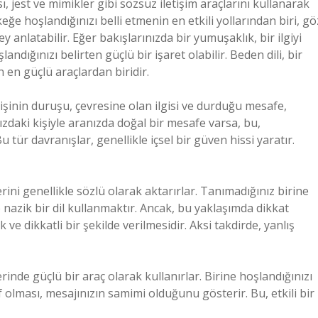
, jest ve mimikler gibi sözsüz iletişim araçlarını kullanarak
eğe hoşlandığınızı belli etmenin en etkili yollarından biri, gö
 anlatabilir. Eğer bakışlarınızda bir yumuşaklık, bir ilgiyi
andığınızı belirten güçlü bir işaret olabilir. Beden dili, bir
n güçlü araçlardan biridir.
 Kişinin duruşu, çevresine olan ilgisi ve durduğu mesafe,
ızdaki kişiyle aranızda doğal bir mesafe varsa, bu,
u tür davranışlar, genellikle içsel bir güven hissi yaratır.
erini genellikle sözlü olarak aktarırlar. Tanımadığınız birine
nazik bir dil kullanmaktır. Ancak, bu yaklaşımda dikkat
e dikkatli bir şekilde verilmesidir. Aksi takdirde, yanlış
lerinde güçlü bir araç olarak kullanırlar. Birine hoşlandığınızı
olması, mesajınızın samimi olduğunu gösterir. Bu, etkili bir