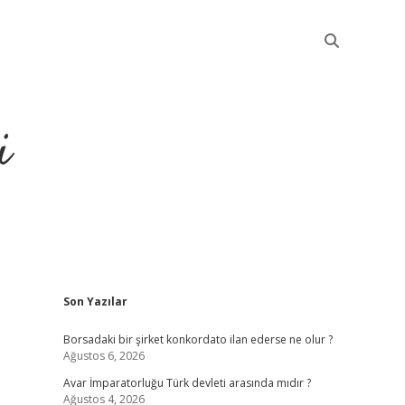
i
Sidebar
Son Yazılar
betci
Borsadaki bir şirket konkordato ilan ederse ne olur ?
Ağustos 6, 2026
Avar İmparatorluğu Türk devleti arasında mıdır ?
Ağustos 4, 2026