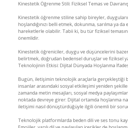
Kinestetik Öğrenme Stili: Fiziksel Temas ve Davranı
Kinestetik öğrenme stiline sahip bireyler, duyguların
hoşlandığınızı belli etmek, dokunma, sarılma ya da e
hareketlerle olabilir. Tabii ki, bu tür fiziksel temas
önemlidir.
Kinestetik öğreniciler, duygu ve düşüncelerini baze
belirtmek, doğrudan bedensel duruşlar ve fiziksel ya
Teknolojinin Etkisi: Dijital Dünyada Hoşlanma İfade
Bugün, iletişimin teknolojik araçlarla gerçekleştiği 
insanlar arasındaki sosyal etkileşimi yeniden şekille
zamanda metin mesajları, sosyal medya paylaşımları v
noktada devreye girer: Dijital ortamda hoşlanma nası
iletişimi nasıl dönüştürdüğüyle ilgili önemli bir soru
Teknolojik platformlarda beden dili ve ses tonu kayb
Emojiler, yazılı dil ve paylaşılan içerikler de hoşlanm