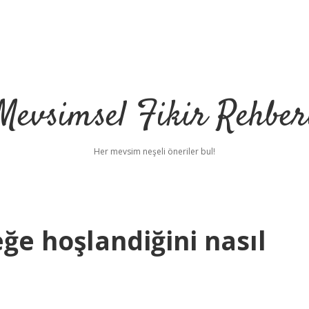
Mevsimsel Fikir Rehber
Her mevsim neşeli öneriler bul!
ğe hoşlandiğini nasıl