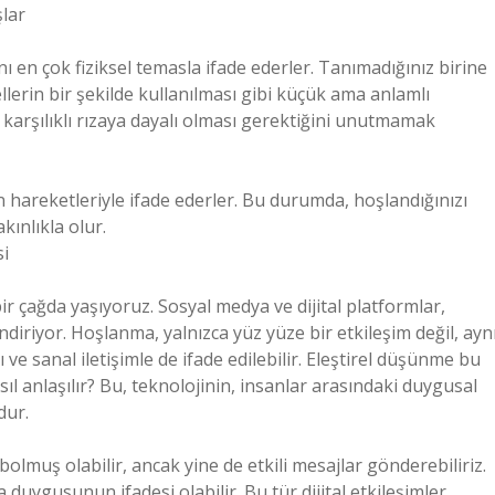
şlar
ı en çok fiziksel temasla ifade ederler. Tanımadığınız birine
llerin bir şekilde kullanılması gibi küçük ama anlamlı
ın karşılıklı rızaya dayalı olması gerektiğini unutmamak
n hareketleriyle ifade ederler. Bu durumda, hoşlandığınızı
kınlıkla olur.
si
bir çağda yaşıyoruz. Sosyal medya ve dijital platformlar,
ndiriyor. Hoşlanma, yalnızca yüz yüze bir etkileşim değil, ayn
e sanal iletişimle de ifade edilebilir. Eleştirel düşünme bu
l anlaşılır? Bu, teknolojinin, insanlar arasındaki duygusal
dur.
olmuş olabilir, ancak yine de etkili mesajlar gönderebiliriz.
a duygusunun ifadesi olabilir. Bu tür dijital etkileşimler,