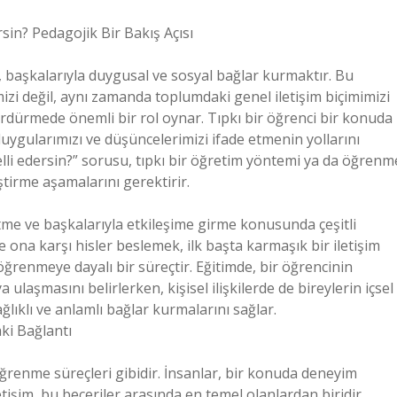
sin? Pedagojik Bir Bakış Açısı
 başkalarıyla duygusal ve sosyal bağlar kurmaktır. Bu
imizi değil, aynı zamanda toplumdaki genel iletişim biçimimizi
rdürmede önemli bir rol oynar. Tıpkı bir öğrenci bir konuda
 duygularımızı ve düşüncelerimizi ifade etmenin yollarını
elli edersin?” sorusu, tıpkı bir öğretim yöntemi ya da öğrenm
tirme aşamalarını gerektirir.
etme ve başkalarıyla etkileşime girme konusunda çeşitli
e ona karşı hisler beslemek, ilk başta karmaşık bir iletişim
ğrenmeye dayalı bir süreçtir. Eğitimde, bir öğrencinin
ulaşmasını belirlerken, kişisel ilişkilerde de bireylerin içsel
lıklı ve anlamlı bağlar kurmalarını sağlar.
ki Bağlantı
 öğrenme süreçleri gibidir. İnsanlar, bir konuda deneyim
letişim, bu beceriler arasında en temel olanlardan biridir.