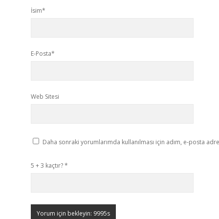
İsim*
E-Posta*
Web Sitesi
Daha sonraki yorumlarımda kullanılması için adım, e-posta adres
5 + 3 kaçtır?
*