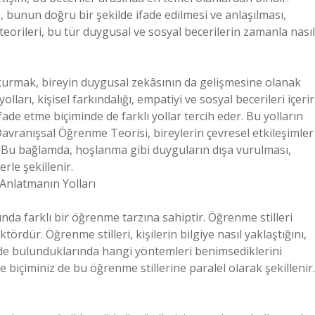
unun doğru bir şekilde ifade edilmesi ve anlaşılması,
teorileri, bu tür duygusal ve sosyal becerilerin zamanla nasıl
r kurmak, bireyin duygusal zekâsının da gelişmesine olanak
lları, kişisel farkındalığı, empatiyi ve sosyal becerileri içerir
ade etme biçiminde de farklı yollar tercih eder. Bu yolların
. Davranışsal Öğrenme Teorisi, bireylerin çevresel etkileşimler
klar. Bu bağlamda, hoşlanma gibi duyguların dışa vurulması,
rle şekillenir.
 Anlatmanın Yolları
nda farklı bir öğrenme tarzına sahiptir. Öğrenme stilleri
ördür. Öğrenme stilleri, kişilerin bilgiye nasıl yaklaştığını,
imde bulunduklarında hangi yöntemleri benimsediklerini
me biçiminiz de bu öğrenme stillerine paralel olarak şekillenir.