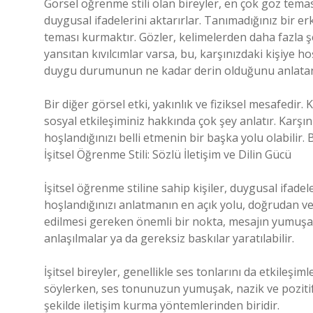
Görsel öğrenme stili olan bireyler, en çok göz teması
duygusal ifadelerini aktarırlar. Tanımadığınız bir erk
teması kurmaktır. Gözler, kelimelerden daha fazla şey
yansıtan kıvılcımlar varsa, bu, karşınızdaki kişiye hoşl
duygu durumunun ne kadar derin olduğunu anlatan e
Bir diğer görsel etki, yakınlık ve fiziksel mesafedir.
sosyal etkileşiminiz hakkında çok şey anlatır. Karşın
hoşlandığınızı belli etmenin bir başka yolu olabilir. B
İşitsel Öğrenme Stili: Sözlü İletişim ve Dilin Gücü
İşitsel öğrenme stiline sahip kişiler, duygusal ifadel
hoşlandığınızı anlatmanın en açık yolu, doğrudan ve 
edilmesi gereken önemli bir nokta, mesajın yumuşak v
anlaşılmalar ya da gereksiz baskılar yaratılabilir.
İşitsel bireyler, genellikle ses tonlarını da etkileşim
söylerken, ses tonunuzun yumuşak, nazik ve pozitif 
şekilde iletişim kurma yöntemlerinden biridir.