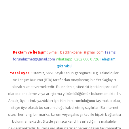
etci
Reklam ve İletişim:
E-mail:
backlinkpaneli@gmail.com
Teams:
forumhizmeti@gmail.com
Whatsapp: 0262 606 0 726
Telegram:
@karabul
Yasal Uyarı:
Sitemiz, 5651 Sayılı Kanun gereğince Bilgi Teknolojileri
ve İletişim Kurumu (BTK) tarafından onaylanmış bir Yer Sağlayıcı
olarak hizmet vermektedir. Bu nedenle, sitedeki içerikleri proaktif
olarak denetleme veya araştırma yükümlülüğümüz bulunmamaktadır.
Ancak, üyelerimiz yazdıkları içeriklerin sorumluluğunu taşımakta olup,
siteye üye olarak bu sorumluluğu kabul etmiş sayılırlar. Bu internet
sitesi, herhangi bir marka, kurum veya şahıs şirketi ile hiçbir bağlantısı
bulunmamaktadır. Sitede yalnızca kendi hazırladığımız makaleler
paylaşılmaktadır. Burada yer alan içerikler haber niteliği taşımamakta