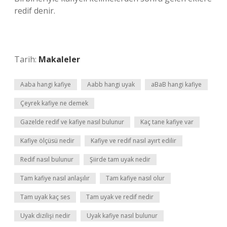
redif denir.
Tarih:
Makaleler
Aaba hangi kafiye
Aabb hangi uyak
aBaB hangi kafiye
Çeyrek kafiye ne demek
Gazelde redif ve kafiye nasıl bulunur
Kaç tane kafiye var
Kafiye ölçüsü nedir
Kafiye ve redif nasıl ayırt edilir
Redif nasıl bulunur
Şiirde tam uyak nedir
Tam kafiye nasıl anlaşılır
Tam kafiye nasıl olur
Tam uyak kaç ses
Tam uyak ve redif nedir
Uyak dizilişi nedir
Uyak kafiye nasıl bulunur