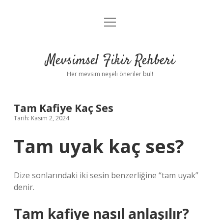
menüyü
Anasayfa
aç
Gizlilik Politikası
Mevsimsel Fikir Rehberi
Yasal Uyarı
Her mevsim neşeli öneriler bul!
Hakkımızda
Tam Kafiye Kaç Ses
Tarih: Kasım 2, 2024
Tam uyak kaç ses?
Dize sonlarındaki iki sesin benzerliğine “tam uyak”
denir.
Tam kafiye nasıl anlaşılır?