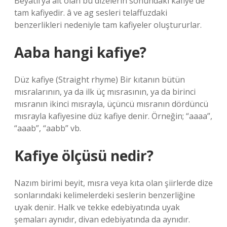
Beyatlı’ya ait olan bu dizelerin sonundaki kafiye de
tam kafiyedir. â ve ag sesleri telaffuzdaki
benzerlikleri nedeniyle tam kafiyeler oluştururlar.
Aaba hangi kafiye?
Düz kafiye (Straight rhyme) Bir kıtanın bütün
mısralarının, ya da ilk üç mısrasının, ya da birinci
mısranın ikinci mısrayla, üçüncü mısranın dördüncü
mısrayla kafiyesine düz kafiye denir. Örneğin; “aaaa”,
“aaab”, “aabb” vb.
Kafiye ölçüsü nedir?
Nazım birimi beyit, mısra veya kıta olan şiirlerde dize
sonlarındaki kelimelerdeki seslerin benzerliğine
uyak denir. Halk ve tekke edebiyatında uyak
şemaları aynıdır, divan edebiyatında da aynıdır.