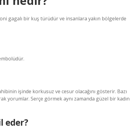
ı nedir?
koni gagalı bir kuş türüdür ve insanlara yakın bölgelerde
sembolüdür.
ibinin işinde korkusuz ve cesur olacağını gösterir. Bazı
larak yorumlar. Serçe görmek aynı zamanda güzel bir kadın
l eder?