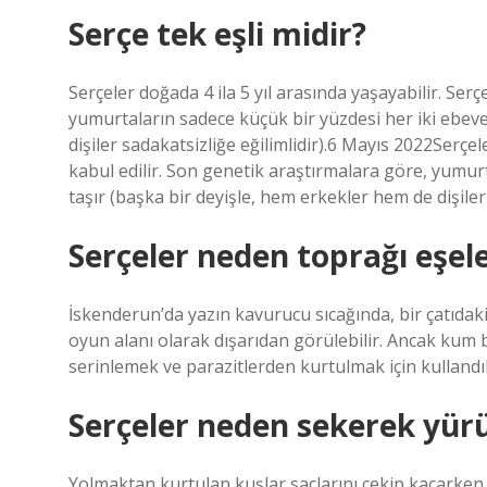
Serçe tek eşli midir?
Serçeler doğada 4 ila 5 yıl arasında yaşayabilir. Serç
yumurtaların sadece küçük bir yüzdesi her iki ebev
dişiler sadakatsizliğe eğilimlidir).6 Mayıs 2022Serçele
kabul edilir. Son genetik araştırmalara göre, yumu
taşır (başka bir deyişle, hem erkekler hem de dişiler 
Serçeler neden toprağı eşel
İskenderun’da yazın kavurucu sıcağında, bir çatıdaki 
oyun alanı olarak dışarıdan görülebilir. Ancak kum 
serinlemek ve parazitlerden kurtulmak için kullandıkl
Serçeler neden sekerek yür
Yolmaktan kurtulan kuşlar saçlarını çekip kaçarken, 