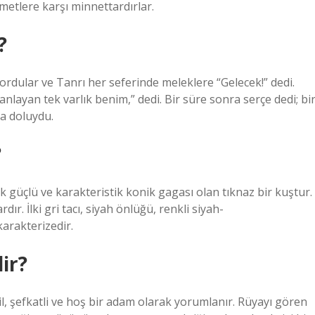
metlere karşı minnettardırlar.
?
rdular ve Tanrı her seferinde meleklere “Gelecek!” dedi.
nlayan tek varlık benim,” dedi. Bir süre sonra serçe dedi; bi
la doluydu.
?
ok güçlü ve karakteristik konik gagası olan tıknaz bir kuştur.
dır. İlki gri tacı, siyah önlüğü, renkli siyah-
karakterizedir.
ir?
il, şefkatli ve hoş bir adam olarak yorumlanır. Rüyayı gören