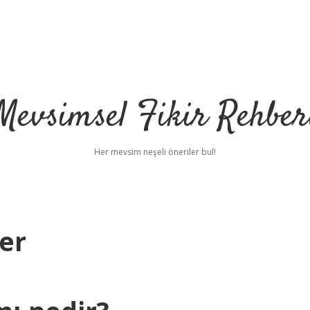
Mevsimsel Fikir Rehber
Her mevsim neşeli öneriler bul!
er