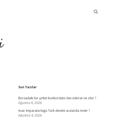
i
Sidebar
Son Yazılar
betci
Borsadaki bir şirket konkordato ilan ederse ne olur ?
Ağustos 6, 2026
Avar İmparatorluğu Türk devleti arasında mıdır ?
Ağustos 4, 2026