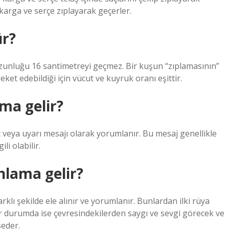
karga ve serçe zıplayarak geçerler.
ür?
uzunluğu 16 santimetreyi geçmez. Bir kuşun “zıplamasının”
ket edebildiği için vücut ve kuyruk oranı eşittir.
ma gelir?
t veya uyarı mesajı olarak yorumlanır. Bu mesaj genellikle
li olabilir.
nlama gelir?
klı şekilde ele alınır ve yorumlanır. Bunlardan ilki rüya
ir durumda ise çevresindekilerden saygı ve sevgi görecek ve
seder.