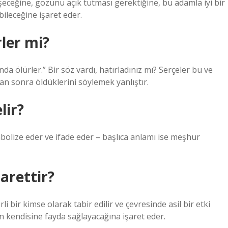
işeceğine, gözünü açık tutması gerektiğine, bu adamla iyi bir
bileceğine işaret eder.
rler mi?
da ölürler.” Bir söz vardı, hatırladınız mı? Serçeler bu ve
tan sonra öldüklerini söylemek yanlıştır.
lir?
bolize eder ve ifade eder – başlıca anlamı ise meşhur
arettir?
 bir kimse olarak tabir edilir ve çevresinde asil bir etki
un kendisine fayda sağlayacağına işaret eder.