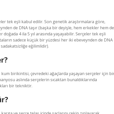
eler tek eşli kabul edilir. Son genetik araştırmalara göre,
eynden de DNA taşır (başka bir deyişle, hem erkekler hem de
r doğada 4 ila 5 yıl arasında yaşayabilir. Serçeler tek eşli
rtaların sadece küçük bir yüzdesi her iki ebeveynden de DNA
sadakatsizliğe eğilimlidir).
er?
kum birikintisi, çevredeki ağaçlarda yaşayan serçeler için bi
banyosu aslında serçelerin sıcaktan bunaldıklarında
arı bir tekniktir.
ür?
karga ve serçe telaş içinde saçlarını çekip zıplayarak