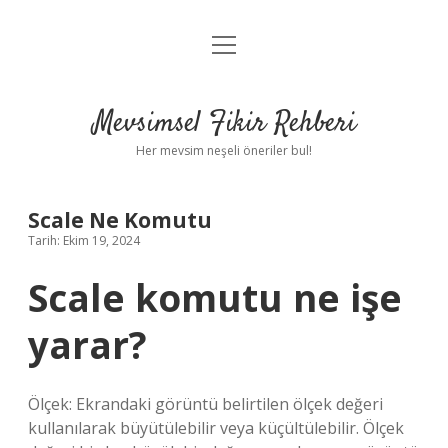
menüyü
Anasayfa
aç
Gizlilik Politikası
Mevsimsel Fikir Rehberi
Yasal Uyarı
Her mevsim neşeli öneriler bul!
Hakkımızda
Scale Ne Komutu
Tarih: Ekim 19, 2024
Scale komutu ne işe
yarar?
Ölçek: Ekrandaki görüntü belirtilen ölçek değeri
kullanılarak büyütülebilir veya küçültülebilir. Ölçek