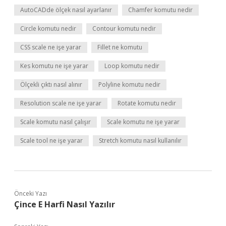
AutoCADde ölçek nasıl ayarlanır
Chamfer komutu nedir
Circle komutu nedir
Contour komutu nedir
CSS scale ne işe yarar
Fillet ne komutu
Kes komutu ne işe yarar
Loop komutu nedir
Ölçekli çıktı nasıl alınır
Polyline komutu nedir
Resolution scale ne işe yarar
Rotate komutu nedir
Scale komutu nasıl çalışır
Scale komutu ne işe yarar
Scale tool ne işe yarar
Stretch komutu nasıl kullanılır
Önceki Yazı
Çince E Harfi Nasıl Yazılır