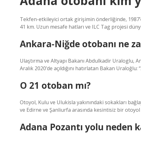
Adana otobanı kim y
Tekfen-etkileyici ortak girişimin önderliğinde, 198
41 km. Uzun mesafe hatları ve ILC Tag projesi dünya
Ankara-Niğde otobanı ne za
Ulaştırma ve Altyapı Bakanı Abdulkadir Uraloglu, An
Aralık 2020’de açıldığını hatırlatan Bakan Uraloğ
O 21 otoban mı?
Otoyol, Kulu ve Ulukisla yakınındaki sokakları bağl
ve Edirne ve Şanliurfa arasında kesintisiz bir otoy
Adana Pozantı yolu neden k