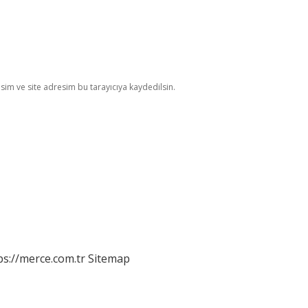
im ve site adresim bu tarayıcıya kaydedilsin.
ps://merce.com.tr
Sitemap