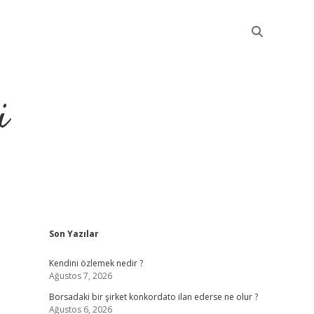
i
Sidebar
Son Yazılar
betci
Kendini özlemek nedir ?
Ağustos 7, 2026
Borsadaki bir şirket konkordato ilan ederse ne olur ?
Ağustos 6, 2026