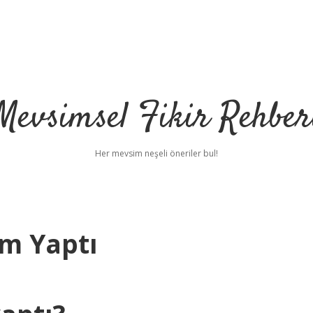
Mevsimsel Fikir Rehber
Her mevsim neşeli öneriler bul!
im Yaptı