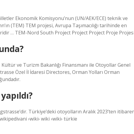
 Milletler Ekonomik Komisyonu’nun (UN/AEK/ECE) teknik ve
n’ın (TEM) TEM projesi, Avrupa Taşımacılığı tarihinde en
iridir … TEM-Nord South Project Project Project Proje Projesi
ğunda?
mı, Kültür ve Turizm Bakanlığı Finansmanı ile Otoyollar Genel
rasse Özel İl İdaresi Directores, Orman Yolları Orman
uğundadır.
 yapıldı?
gstrasse’dir. Türkiye’deki otoyolların Aralık 2023’ten itibare
ikipedivani ›wiki› wiki ›wiki› türkie