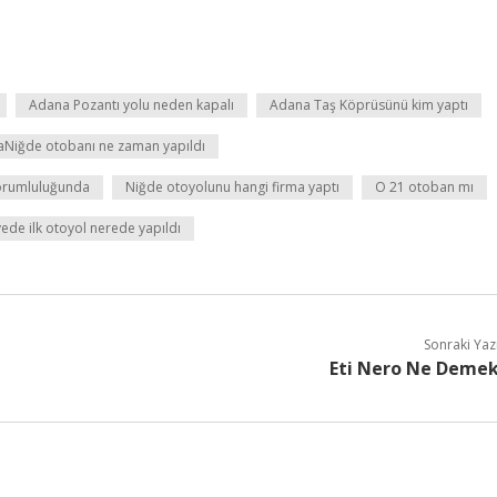
Adana Pozantı yolu neden kapalı
Adana Taş Köprüsünü kim yaptı
aNiğde otobanı ne zaman yapıldı
sorumluluğunda
Niğde otoyolunu hangi firma yaptı
O 21 otoban mı
yede ilk otoyol nerede yapıldı
Sonraki Yaz
Eti Nero Ne Deme