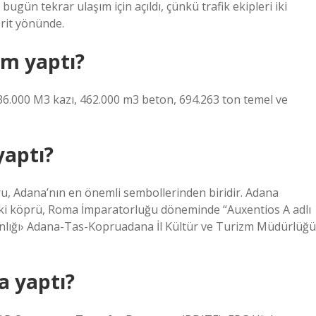
ün tekrar ulaşım için açıldı, çünkü trafik ekipleri iki
erit yönünde.
im yaptı?
836.000 M3 kazı, 462.000 m3 beton, 694.263 ton temel ve
yaptı?
, Adana’nın en önemli sembollerinden biridir. Adana
daki köprü, Roma İmparatorluğu döneminde “Auxentios A adlı
anlığı› Adana-Tas-Kopruadana İl Kültür ve Turizm Müdürlüğü
a yaptı?