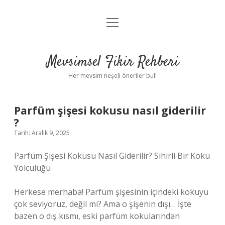
menüyü
Anasayfa
aç
Gizlilik Politikası
Mevsimsel Fikir Rehberi
Yasal Uyarı
Her mevsim neşeli öneriler bul!
Hakkımızda
Parfüm şişesi kokusu nasıl giderilir
?
Tarih: Aralık 9, 2025
Parfüm Şişesi Kokusu Nasıl Giderilir? Sihirli Bir Koku
Yolculuğu
Herkese merhaba! Parfüm şişesinin içindeki kokuyu
çok seviyoruz, değil mi? Ama o şişenin dışı… İşte
bazen o dış kısmı, eski parfüm kokularından