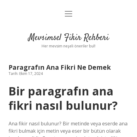
menüyü
Anasayfa
aç
Gizlilik Politikası
Mevsimsel Fikir Rehberi
Yasal Uyarı
Her mevsim neşeli öneriler bul!
Hakkımızda
Paragrafın Ana Fikri Ne Demek
Tarih: Ekim 17, 2024
Bir paragrafın ana
fikri nasıl bulunur?
Ana fikir nasıl bulunur? Bir metinde veya eserde ana
fikri bulmak için metin veya eser bir bütün olarak