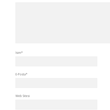
İsim*
E-Posta*
Web Sitesi