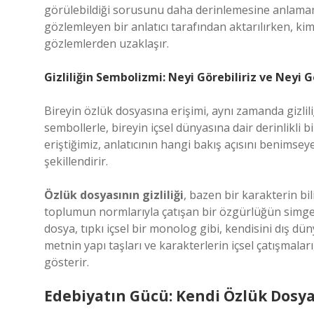
görülebildiği sorusunu daha derinlemesine anlamamı
gözlemleyen bir anlatıcı tarafından aktarılırken, kim
gözlemlerden uzaklaşır.
Gizliliğin Sembolizmi: Neyi Görebiliriz ve Neyi
Bireyin özlük dosyasına erişimi, aynı zamanda gizlil
sembollerle, bireyin içsel dünyasına dair derinlikli b
eriştiğimiz, anlatıcının hangi bakış açısını benims
şekillendirir.
Özlük dosyasının gizliliği
, bazen bir karakterin bil
toplumun normlarıyla çatışan bir özgürlüğün simgesi 
dosya, tıpkı içsel bir monolog gibi, kendisini dış d
metnin yapı taşları ve karakterlerin içsel çatışmaları,
gösterir.
Edebiyatın Gücü: Kendi Özlük Dosya