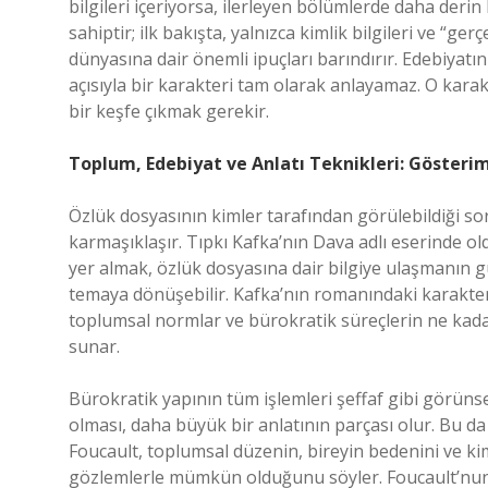
bilgileri içeriyorsa, ilerleyen bölümlerde daha derin 
sahiptir; ilk bakışta, yalnızca kimlik bilgileri ve “ge
dünyasına dair önemli ipuçları barındırır. Edebiyatı
açısıyla bir karakteri tam olarak anlayamaz. O karakt
bir keşfe çıkmak gerekir.
Toplum, Edebiyat ve Anlatı Teknikleri: Gösteri
Özlük dosyasının kimler tarafından görülebildiği sor
karmaşıklaşır. Tıpkı Kafka’nın Dava adlı eserinde ol
yer almak, özlük dosyasına dair bilgiye ulaşmanın g
temaya dönüşebilir. Kafka’nın romanındaki karakterler
toplumsal normlar ve bürokratik süreçlerin ne kadar
sunar.
Bürokratik yapının tüm işlemleri şeffaf gibi görünse 
olması, daha büyük bir anlatının parçası olur. Bu da b
Foucault, toplumsal düzenin, bireyin bedenini ve ki
gözlemlerle mümkün olduğunu söyler. Foucault’nun 