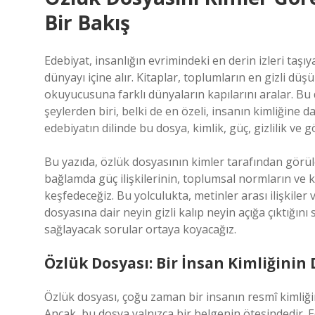
Bir Bakış
Edebiyat, insanlığın evrimindeki en derin izleri taşıy
dünyayı içine alır. Kitaplar, toplumların en gizli dü
okuyucusuna farklı dünyaların kapılarını aralar. Bu 
şeylerden biri, belki de en özeli, insanın kimliğine da
edebiyatın dilinde bu dosya, kimlik, güç, gizlilik ve 
Bu yazıda, özlük dosyasının kimler tarafından görül
bağlamda güç ilişkilerinin, toplumsal normların ve ki
keşfedeceğiz. Bu yolculukta, metinler arası ilişkiler
dosyasına dair neyin gizli kalıp neyin açığa çıktığı
sağlayacak sorular ortaya koyacağız.
Özlük Dosyası: Bir İnsan Kimliğinin 
Özlük dosyası, çoğu zaman bir insanın resmî kimliği
Ancak, bu dosya yalnızca bir belgenin ötesindedir. Ede