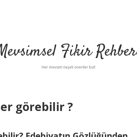
Mevsimsel Fikir Rehber
Her mevsim neşeli öneriler bul!
er görebilir ?
ebilir? Edebiyatın Gözlüğünden