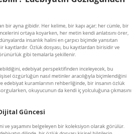
an bir ayna gibidir. Her kelime, bir kapı açar; her cümle, bir
şüncelerini ortaya koyarken, her metin kendi anlatısını örer,
dünyalarda insanlık halini en çarpıcı biçimde yansıtan
ir kayıtlardır. Özlük dosyası, bu kayıtlardan birisidir ve
görünürlük gibi temalarla şekillenir.
ebildiğini, edebiyat perspektifinden inceleyecek, bu
şisel özgürlüğün nasıl metinler aracılığıyla biçimlendiğini
 ve edebiyat kuramlarının rehberliğinde, bir insanın özlük
nı sorgularken, okuyucunun da kendi iç yolculuğuna çıkmasını
Dijital Güncesi
ni ve yaşamını belgeleyen bir koleksiyon olarak görülür.
biyatın dilinde, bir özlük dosyası kişisel bilgilerin