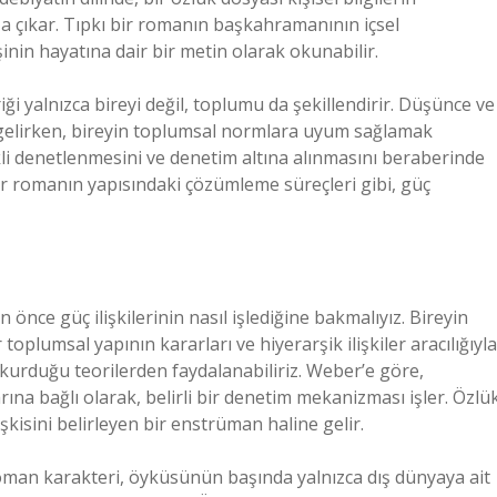
za çıkar. Tıpkı bir romanın başkahramanının içsel
şinin hayatına dair bir metin olarak okunabilir.
ği yalnızca bireyi değil, toplumu da şekillendirir. Düşünce ve
e gelirken, bireyin toplumsal normlara uyum sağlamak
kli denetlenmesini ve denetim altına alınmasını beraberinde
ı bir romanın yapısındaki çözümleme süreçleri gibi, güç
 önce güç ilişkilerinin nasıl işlediğine bakmalıyız. Bireyin
r toplumsal yapının kararları ve hiyerarşik ilişkiler aracılığıyla
kurduğu teorilerden faydalanabiliriz. Weber’e göre,
na bağlı olarak, belirli bir denetim mekanizması işler. Özlü
şkisini belirleyen bir enstrüman haline gelir.
 roman karakteri, öyküsünün başında yalnızca dış dünyaya ait