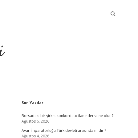
i
Sidebar
Son Yazılar
betci
Borsadaki bir şirket konkordato ilan ederse ne olur ?
Ağustos 6, 2026
Avar İmparatorluğu Türk devleti arasında mıdır ?
Ağustos 4, 2026