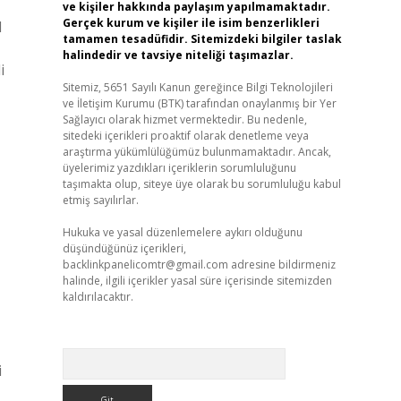
ve kişiler hakkında paylaşım yapılmamaktadır.
Gerçek kurum ve kişiler ile isim benzerlikleri
l
tamamen tesadüfidir. Sitemizdeki bilgiler taslak
halindedir ve tavsiye niteliği taşımazlar.
i
Sitemiz, 5651 Sayılı Kanun gereğince Bilgi Teknolojileri
ve İletişim Kurumu (BTK) tarafından onaylanmış bir Yer
Sağlayıcı olarak hizmet vermektedir. Bu nedenle,
sitedeki içerikleri proaktif olarak denetleme veya
araştırma yükümlülüğümüz bulunmamaktadır. Ancak,
üyelerimiz yazdıkları içeriklerin sorumluluğunu
taşımakta olup, siteye üye olarak bu sorumluluğu kabul
etmiş sayılırlar.
Hukuka ve yasal düzenlemelere aykırı olduğunu
düşündüğünüz içerikleri,
backlinkpanelicomtr@gmail.com
adresine bildirmeniz
halinde, ilgili içerikler yasal süre içerisinde sitemizden
kaldırılacaktır.
Arama
i