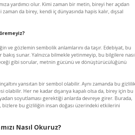
za yardımcı olur. Kimi zaman bir metin, bireyi her açıdan
i zaman da birey, kendi iç dünyasında hapis kalır, dışsal
 Göremeyiz?
iğin ve gözlemin sembolik anlamlarını da taşır. Edebiyat, bu
ir bakış sunar. Yalnızca bilmekle yetinmeyip, bu bilgilere nası
eyeceği gibi sorular, metnin gücünü ve dönüştürücülüğünü
inçaltını yansıtan bir sembol olabilir. Aynı zamanda bu gizlilik
olabilir. Her ne kadar dışarıya kapalı olsa da, birey için bu
ünyadan soyutlaması gerektiği anlarda devreye girer. Burada,
 bizlere bu gizliliğin insan doğası üzerindeki etkilerini
mızı Nasıl Okuruz?