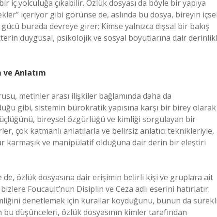
bir iç yolculuğa çıkabilir. Özlük dosyası da böyle bir yapıya
rçekler” içeriyor gibi görünse de, aslında bu dosya, bireyin içse
n gücü burada devreye girer: Kimse yalnızca dışsal bir bakış
erin duygusal, psikolojik ve sosyal boyutlarına dair derinlikl
m ve Anlatım
usu, metinler arası ilişkiler bağlamında daha da
duğu gibi, sistemin bürokratik yapısına karşı bir birey olarak
üçlüğünü, bireysel özgürlüğü ve kimliği sorgulayan bir
, çok katmanlı anlatılarla ve belirsiz anlatıcı teknikleriyle,
 karmaşık ve manipülatif olduğuna dair derin bir eleştiri
de, özlük dosyasına dair erişimin belirli kişi ve gruplara ait
izlere Foucault’nun Disiplin ve Ceza adlı eserini hatırlatır.
mliğini denetlemek için kurallar koyduğunu, bunun da sürekl
bu düşünceleri, özlük dosyasının kimler tarafından