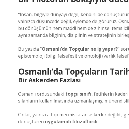
“İnsan, bilgiyle dünyayı değil, kendini de dönüştürür
yalnızca düşüncede değil, eylemde de görürüz. Osm
bu dönüşümün hem maddi hem de zihinsel temsilcileri
aynı zamanda bilginin, disiplinin ve stratejinin bir
Bu yazıda “
Osmanlı’da Topçular ne iş yapar?
” sor
epistemoloji (bilgi felsefesi) ve ontoloji (varlık fels
Osmanlı’da Topçuların Tarih
Bir Askerden Fazlası
Osmanlı ordusundaki
topçu sınıfı
, fetihlerin kader
silahların kullanılmasında uzmanlaşmış, mühendislik bil
Onlar, yalnızca top mermisi atan askerler değildi; geo
dönüştüren
uygulamalı filozoflardı
.