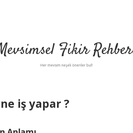
Mevsimsel Fikir Rehber
Her mevsim neşeli öneriler bul!
ne iş yapar ?
ün Anlamı