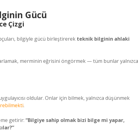
ilginin Gücü
e Çizgi
çuları, bilgiyle gücü birleştirerek
teknik bilginin ahlaki
yarlamak, merminin eğrisini öngörmek — tüm bunlar yalnızc
ygulayıcısı oldular. Onlar için bilmek, yalnızca düşünmek
rebilmekti
.
me getirir:
“Bilgiye sahip olmak bizi bilge mi yapar,
kılar?”