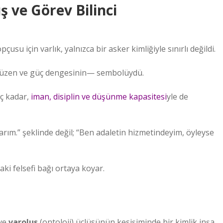
ş ve Görev Bilinci
su için varlık, yalnızca bir asker kimliğiyle sınırlı değildi.
 düzen ve güç dengesinin— sembolüydü.
üç kadar,
iman, disiplin ve düşünme kapasitesi
yle de
rım.” şeklinde değil; “Ben adaletin hizmetindeyim, öyleyse
aki felsefi bağı ortaya koyar.
 ve
varoluş
(ontoloji) üçlüsünün kesişiminde bir kimlik inşa