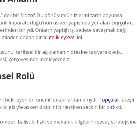
.” der bir filozof. Bu dönüşümün izlerini tarih boyunca
anlı İmparatorluğu’nun askeri yapısında yer alan
topçular
,
nden biriydi. Onların yaptığı iş, sadece savaşmak değil;
leşiminden doğan bir
bilgelik eylemi
idi.
usunu, tarihsel bir açıklamanın ötesine taşıyarak; etik,
efesi) çerçevesinde inceleyeceğiz.
sel Rolü
ini belirleyen en önemli unsurlardan biriydi.
Topçular
, ateşli
gisiyle askeri disiplini birleştiren seçkin bir birlikti.
metri, balistik, fizik ve mekanik bilgilerini savaş stratejisine