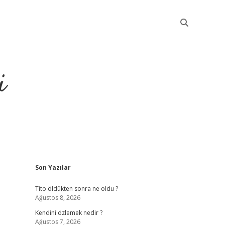
i
Sidebar
Son Yazılar
betci
Tito öldükten sonra ne oldu ?
Ağustos 8, 2026
Kendini özlemek nedir ?
Ağustos 7, 2026