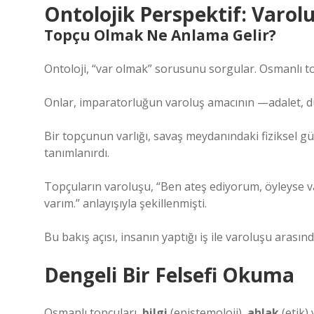
Ontolojik Perspektif: Varolu
Topçu Olmak Ne Anlama Gelir?
Ontoloji, “var olmak” sorusunu sorgular. Osmanlı topçu
Onlar, imparatorluğun varoluş amacının —adalet,
Bir topçunun varlığı, savaş meydanındaki fiziksel g
tanımlanırdı.
Topçuların varoluşu, “Ben ateş ediyorum, öyleyse va
varım.” anlayışıyla şekillenmişti.
Bu bakış açısı, insanın yaptığı iş ile varoluşu arasınd
Dengeli Bir Felsefi Okuma
Osmanlı topçuları,
bilgi
(epistemoloji),
ahlak
(etik)