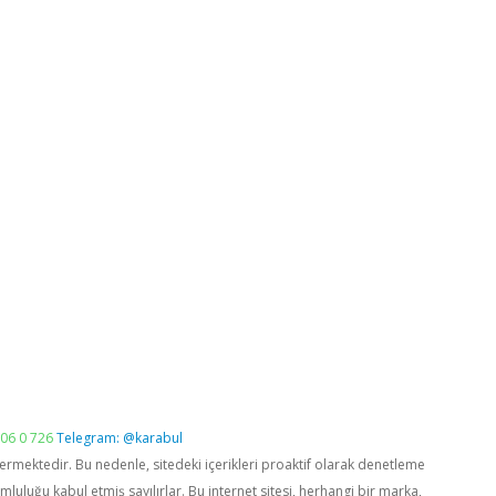
06 0 726
Telegram: @karabul
vermektedir. Bu nedenle, sitedeki içerikleri proaktif olarak denetleme
luğu kabul etmiş sayılırlar. Bu internet sitesi, herhangi bir marka,