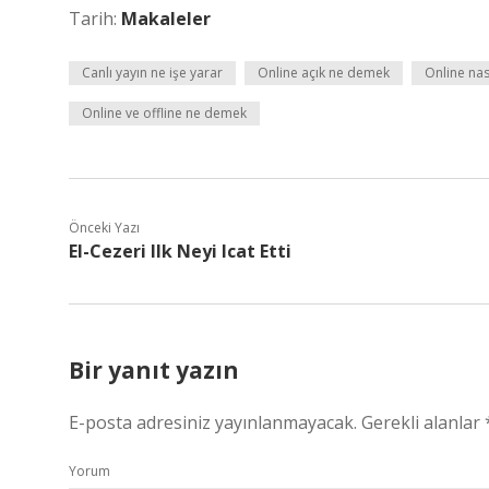
Tarih:
Makaleler
Canlı yayın ne işe yarar
Online açık ne demek
Online nası
Online ve offline ne demek
Önceki Yazı
El-Cezeri Ilk Neyi Icat Etti
Bir yanıt yazın
E-posta adresiniz yayınlanmayacak.
Gerekli alanlar
Yorum