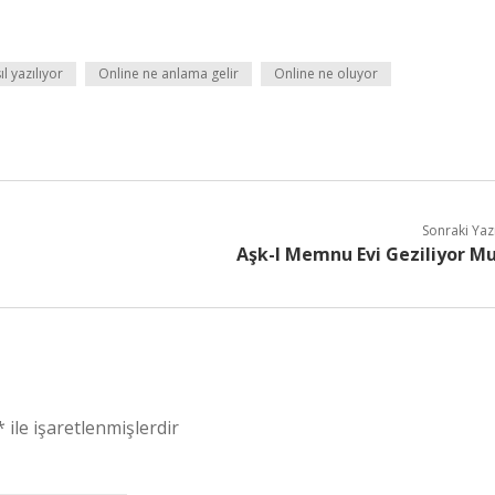
l yazılıyor
Online ne anlama gelir
Online ne oluyor
Sonraki Yaz
Aşk-I Memnu Evi Geziliyor M
*
ile işaretlenmişlerdir