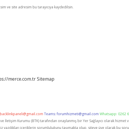
im ve site adresim bu tarayıcıya kaydedilsin.
ps://merce.com.tr
Sitemap
backlinkpaneli@gmail.com
Teams:
forumhizmeti@gmail.com
Whatsapp: 0262 6
i ve İletişim Kurumu (BTK) tarafından onaylanmış bir Yer Sağlayıcı olarak hizmet 
zdıkları içeriklerin sorumluluğunu taşımakta olup, siteye üye olarak bu sorumlu