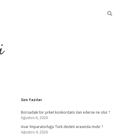
i
Sidebar
Son Yazılar
betci
Borsadaki bir şirket konkordato ilan ederse ne olur ?
Ağustos 6, 2026
Avar İmparatorluğu Türk devleti arasında mıdır ?
Ağustos 4, 2026