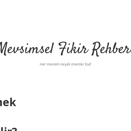
Mevsimsel Fikir Rehber
Her mevsim neşeli öneriler bul!
mek