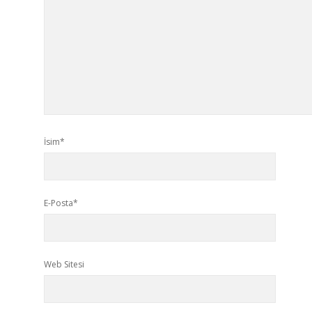
İsim*
E-Posta*
Web Sitesi