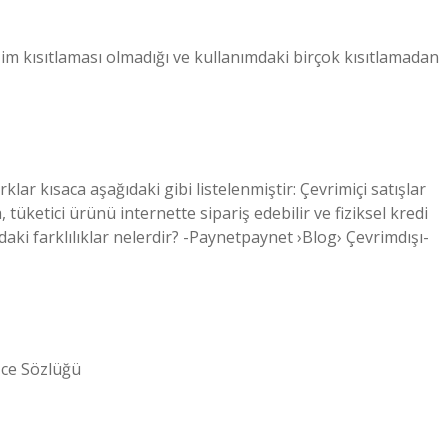
işim kısıtlaması olmadığı ve kullanımdaki birçok kısıtlamadan
rklar kısaca aşağıdaki gibi listelenmiştir: Çevrimiçi satışlar
, tüketici ürünü internette sipariş edebilir ve fiziksel kredi
ardaki farklılıklar nelerdir? -Paynetpaynet ›Blog› Çevrimdışı-
izce Sözlüğü