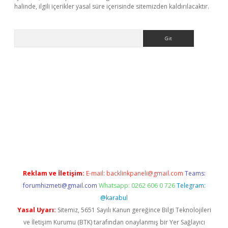
halinde, ilgili içerikler yasal süre içerisinde sitemizden kaldırılacaktır.
Arama
tci
Reklam ve İletişim:
E-mail:
backlinkpaneli@gmail.com
Teams:
forumhizmeti@gmail.com
Whatsapp: 0262 606 0 726
Telegram:
@karabul
Yasal Uyarı:
Sitemiz, 5651 Sayılı Kanun gereğince Bilgi Teknolojileri
ve İletişim Kurumu (BTK) tarafından onaylanmış bir Yer Sağlayıcı