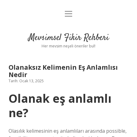
menüyü
Anasayfa
aç
Gizlilik Politikası
Mevsimsel Fikir Rehberi
Yasal Uyarı
Her mevsim neşeli öneriler bul!
Hakkımızda
Olanaksız Kelimenin Eş Anlamlısı
Nedir
Tarih: Ocak 13, 2025
Olanak eş anlamlı
ne?
Olasılık kelimesinin eş anlamlıları arasında possible,