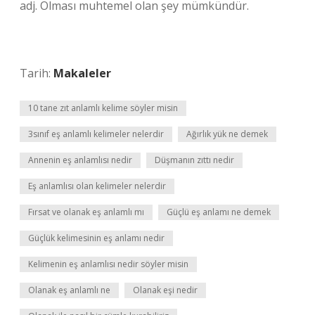
adj. Olması muhtemel olan şey mümkündür.
Tarih:
Makaleler
10 tane zıt anlamlı kelime söyler misin
3sınıf eş anlamlı kelimeler nelerdir
Ağırlık yük ne demek
Annenin eş anlamlısı nedir
Düşmanın zıttı nedir
Eş anlamlısı olan kelimeler nelerdir
Fırsat ve olanak eş anlamlı mı
Güçlü eş anlamı ne demek
Güçlük kelimesinin eş anlamı nedir
Kelimenin eş anlamlısı nedir söyler misin
Olanak eş anlamlı ne
Olanak eşi nedir