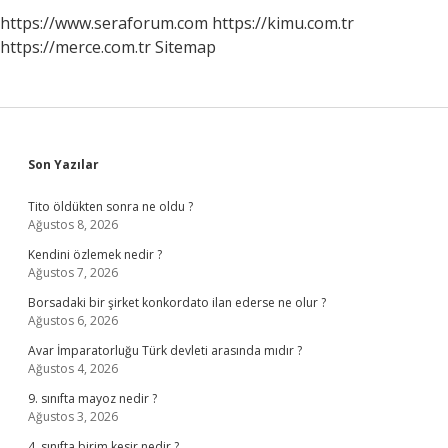
https://www.seraforum.com
https://kimu.com.tr
https://merce.com.tr
Sitemap
Sidebar
Son Yazılar
Tito öldükten sonra ne oldu ?
Ağustos 8, 2026
Kendini özlemek nedir ?
Ağustos 7, 2026
Borsadaki bir şirket konkordato ilan ederse ne olur ?
Ağustos 6, 2026
Avar İmparatorluğu Türk devleti arasında mıdır ?
Ağustos 4, 2026
9. sınıfta mayoz nedir ?
Ağustos 3, 2026
4. sınıfta birim kesir nedir ?