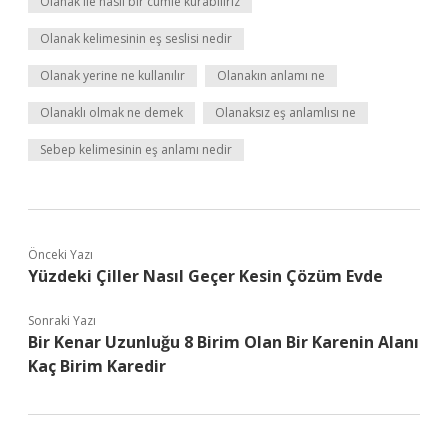
Olanak ile nasıl bir cümle kurabiliriz
Olanak kelimesinin eş seslisi nedir
Olanak yerine ne kullanılır
Olanakın anlamı ne
Olanaklı olmak ne demek
Olanaksız eş anlamlısı ne
Sebep kelimesinin eş anlamı nedir
Önceki Yazı
Yüzdeki Çiller Nasıl Geçer Kesin Çözüm Evde
Sonraki Yazı
Bir Kenar Uzunluğu 8 Birim Olan Bir Karenin Alanı
Kaç Birim Karedir