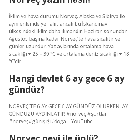
İklim ve hava durumu Norveç, Alaska ve Sibirya ile
aynı enlemde yer alır, ancak bu İskandinav
ülkesindeki iklim daha ılımandır. Haziran sonundan
Ağustos başına kadar Norveç’te hava sıcaktır ve
günler uzundur. Yaz aylarında ortalama hava
sıcaklığı + 25 – 30 °C ve ortalama deniz sıcaklığı + 18
°C’dir.
Hangi devlet 6 ay gece 6 ay
gündüz?
NORVEÇ’TE 6 AY ​​GECE 6 AY ​​GÜNDÜZ OLURKEN, AY
GÜNDÜZÜ AYDINLATIR #norveç #şortlar
#norveç#günışığı#doğa – YouTube.
Norveç neyi ile ünlü?