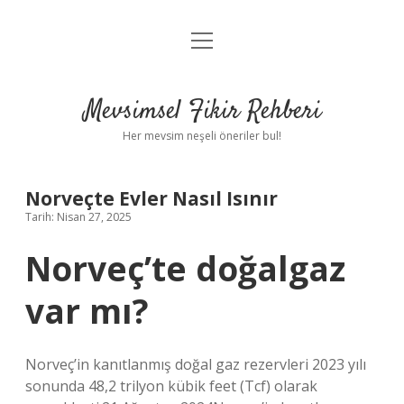
menüyü
Anasayfa
aç
Gizlilik Politikası
Mevsimsel Fikir Rehberi
Yasal Uyarı
Her mevsim neşeli öneriler bul!
Hakkımızda
Norveçte Evler Nasıl Isınır
Tarih: Nisan 27, 2025
Norveç’te doğalgaz
var mı?
Norveç’in kanıtlanmış doğal gaz rezervleri 2023 yılı
sonunda 48,2 trilyon kübik feet (Tcf) olarak