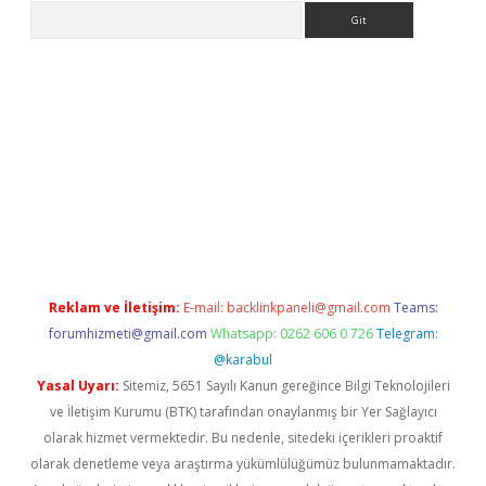
Arama
i
Reklam ve İletişim:
E-mail:
backlinkpaneli@gmail.com
Teams:
forumhizmeti@gmail.com
Whatsapp: 0262 606 0 726
Telegram:
@karabul
Yasal Uyarı:
Sitemiz, 5651 Sayılı Kanun gereğince Bilgi Teknolojileri
ve İletişim Kurumu (BTK) tarafından onaylanmış bir Yer Sağlayıcı
olarak hizmet vermektedir. Bu nedenle, sitedeki içerikleri proaktif
olarak denetleme veya araştırma yükümlülüğümüz bulunmamaktadır.