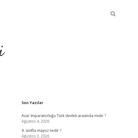
i
Sidebar
Son Yazılar
betci
Avar İmparatorluğu Türk devleti arasında mıdır ?
Ağustos 4, 2026
9. sınıfta mayoz nedir ?
Ağustos 3, 2026