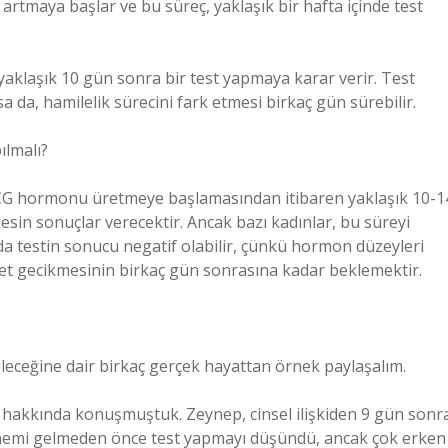
maya başlar ve bu süreç, yaklaşık bir hafta içinde test
n yaklaşık 10 gün sonra bir test yapmaya karar verir. Test
 da, hamilelik sürecini fark etmesi birkaç gün sürebilir.
ılmalı?
CG hormonu üretmeye başlamasından itibaren yaklaşık 10-1
esin sonuçlar verecektir. Ancak bazı kadınlar, bu süreyi
a testin sonucu negatif olabilir, çünkü hormon düzeyleri
et gecikmesinin birkaç gün sonrasına kadar beklemektir.
ileceğine dair birkaç gerçek hayattan örnek paylaşalım.
ci hakkında konuşmuştuk. Zeynep, cinsel ilişkiden 9 gün sonr
dönemi gelmeden önce test yapmayı düşündü, ancak çok erken