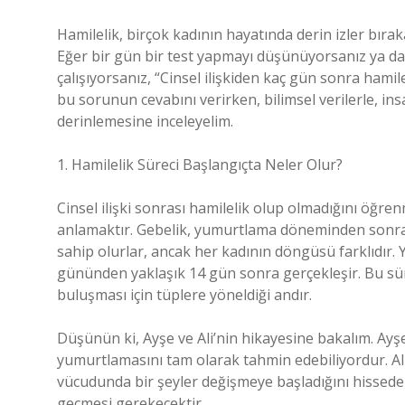
Hamilelik, birçok kadının hayatında derin izler bırak
Eğer bir gün bir test yapmayı düşünüyorsanız ya da
çalışıyorsanız, “Cinsel ilişkiden kaç gün sonra hamile
bu sorunun cevabını verirken, bilimsel verilerle, in
derinlemesine inceleyelim.
1. Hamilelik Süreci Başlangıçta Neler Olur?
Cinsel ilişki sonrası hamilelik olup olmadığını öğre
anlamaktır. Gebelik, yumurtlama döneminden sonra 
sahip olurlar, ancak her kadının döngüsü farklıdır
gününden yaklaşık 14 gün sonra gerçekleşir. Bu sür
buluşması için tüplere yöneldiği andır.
Düşünün ki, Ayşe ve Ali’nin hikayesine bakalım. Ay
yumurtlamasını tam olarak tahmin edebiliyordur. Ali 
vücudunda bir şeyler değişmeye başladığını hisseder
geçmesi gerekecektir.