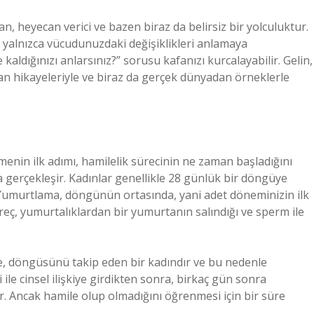
an, heyecan verici ve bazen biraz da belirsiz bir yolculuktur.
 yalnızca vücudunuzdaki değişiklikleri anlamaya
 kaldığınızı anlarsınız?” sorusu kafanızı kurcalayabilir. Gelin,
san hikayeleriyle ve biraz da gerçek dünyadan örneklerle
nmenin ilk adımı, hamilelik sürecinin ne zaman başladığını
gerçekleşir. Kadınlar genellikle 28 günlük bir döngüye
. Yumurtlama, döngünün ortasında, yani adet döneminizin ilk
eç, yumurtalıklardan bir yumurtanın salındığı ve sperm ile
şe, döngüsünü takip eden bir kadındır ve bu nedenle
ile cinsel ilişkiye girdikten sonra, birkaç gün sonra
. Ancak hamile olup olmadığını öğrenmesi için bir süre