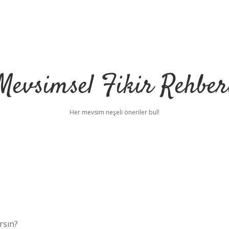
Mevsimsel Fikir Rehber
Her mevsim neşeli öneriler bul!
rsın?