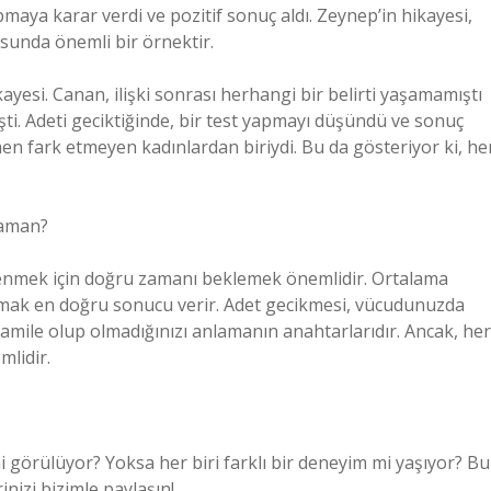
aya karar verdi ve pozitif sonuç aldı. Zeynep’in hikayesi,
sunda önemli bir örnektir.
ayesi. Canan, ilişki sonrası herhangi bir belirti yaşamamıştı
. Adeti geciktiğinde, bir test yapmayı düşündü ve sonuç
emen fark etmeyen kadınlardan biriydi. Bu da gösteriyor ki, he
Zaman?
ğrenmek için doğru zamanı beklemek önemlidir. Ortalama
yapmak en doğru sonucu verir. Adet gecikmesi, vücudunuzda
 hamile olup olmadığınızı anlamanın anahtarlarıdır. Ancak, her
mlidir.
 mi görülüyor? Yoksa her biri farklı bir deneyim mi yaşıyor? Bu
nizi bizimle paylaşın!