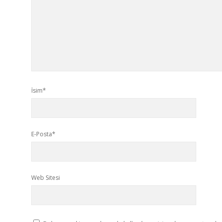
İsim*
E-Posta*
Web Sitesi