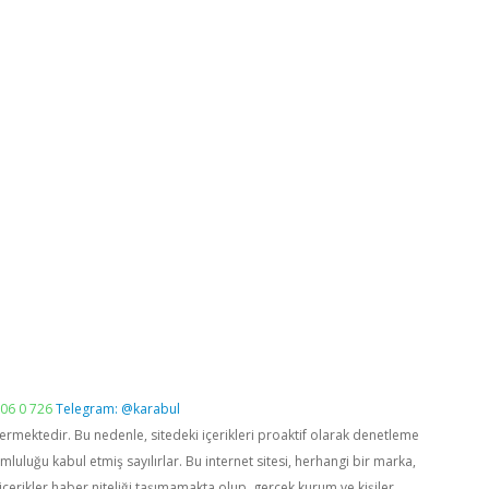
06 0 726
Telegram: @karabul
vermektedir. Bu nedenle, sitedeki içerikleri proaktif olarak denetleme
luğu kabul etmiş sayılırlar. Bu internet sitesi, herhangi bir marka,
içerikler haber niteliği taşımamakta olup, gerçek kurum ve kişiler