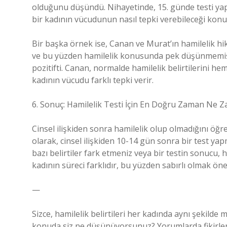
olduğunu düşündü. Nihayetinde, 15. günde testi yapm
bir kadının vücudunun nasıl tepki verebileceği konu
Bir başka örnek ise, Canan ve Murat’ın hamilelik hik
ve bu yüzden hamilelik konusunda pek düşünmemişti
pozitifti. Canan, normalde hamilelik belirtilerini h
kadının vücudu farklı tepki verir.
6. Sonuç: Hamilelik Testi İçin En Doğru Zaman Ne 
Cinsel ilişkiden sonra hamilelik olup olmadığını ö
olarak, cinsel ilişkiden 10-14 gün sonra bir test 
bazı belirtiler fark etmeniz veya bir testin sonucu,
kadının süreci farklıdır, bu yüzden sabırlı olmak öne
—
Sizce, hamilelik belirtileri her kadında aynı şekilde
konuda siz ne düşünüyorsunuz? Yorumlarda fikirleri