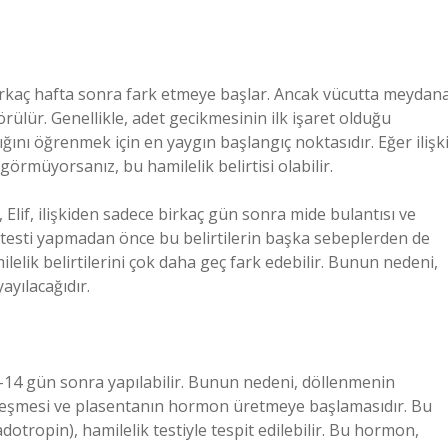
en birkaç hafta sonra fark etmeye başlar. Ancak vücutta meydan
rülür. Genellikle, adet gecikmesinin ilk işaret olduğu
ğını öğrenmek için en yaygın başlangıç noktasıdır. Eğer ilişk
örmüyorsanız, bu hamilelik belirtisi olabilir.
 Elif, ilişkiden sadece birkaç gün sonra mide bulantısı ve
 testi yapmadan önce bu belirtilerin başka sebeplerden de
lelik belirtilerini çok daha geç fark edebilir. Bunun nedeni,
ayılacağıdır.
 10-14 gün sonra yapılabilir. Bunun nedeni, döllenmenin
eşmesi ve plasentanın hormon üretmeye başlamasıdır. Bu
ropin), hamilelik testiyle tespit edilebilir. Bu hormon,