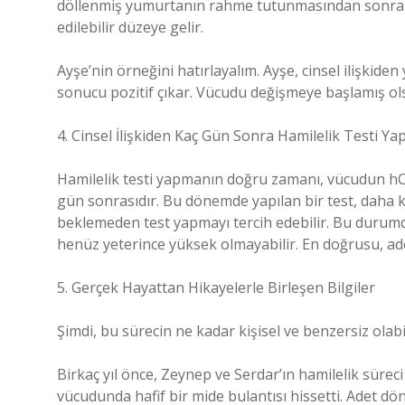
döllenmiş yumurtanın rahme tutunmasından sonra art
edilebilir düzeye gelir.
Ayşe’nin örneğini hatırlayalım. Ayşe, cinsel ilişkide
sonucu pozitif çıkar. Vücudu değişmeye başlamış olsa
4. Cinsel İlişkiden Kaç Gün Sonra Hamilelik Testi Yap
Hamilelik testi yapmanın doğru zamanı, vücudun h
gün sonrasıdır. Bu dönemde yapılan bir test, daha k
beklemeden test yapmayı tercih edebilir. Bu durumd
henüz yeterince yüksek olmayabilir. En doğrusu, ad
5. Gerçek Hayattan Hikayelerle Birleşen Bilgiler
Şimdi, bu sürecin ne kadar kişisel ve benzersiz olab
Birkaç yıl önce, Zeynep ve Serdar’ın hamilelik süre
vücudunda hafif bir mide bulantısı hissetti. Adet 