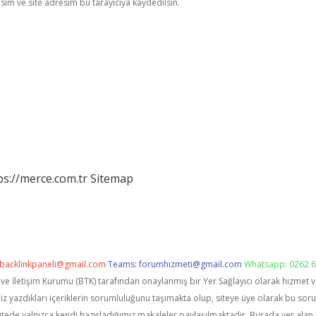
im ve site adresim bu tarayıcıya kaydedilsin.
ps://merce.com.tr
Sitemap
backlinkpaneli@gmail.com
Teams:
forumhizmeti@gmail.com
Whatsapp: 0262 6
i ve İletişim Kurumu (BTK) tarafından onaylanmış bir Yer Sağlayıcı olarak hizmet 
zdıkları içeriklerin sorumluluğunu taşımakta olup, siteye üye olarak bu sorumlu
itede yalnızca kendi hazırladığımız makaleler paylaşılmaktadır. Burada yer alan 