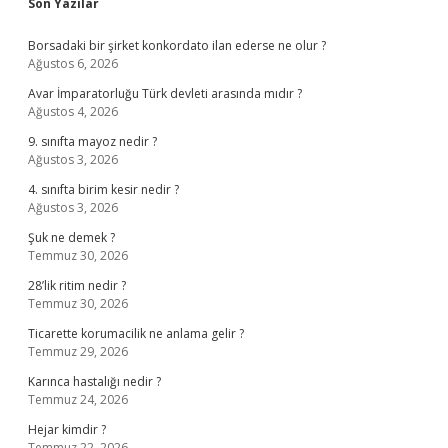
Sidebar
Son Yazılar
Borsadaki bir şirket konkordato ilan ederse ne olur ?
Ağustos 6, 2026
Avar İmparatorluğu Türk devleti arasında mıdır ?
Ağustos 4, 2026
9. sınıfta mayoz nedir ?
Ağustos 3, 2026
4. sınıfta birim kesir nedir ?
Ağustos 3, 2026
Şuk ne demek ?
Temmuz 30, 2026
28’lik ritim nedir ?
Temmuz 30, 2026
Ticarette korumacilik ne anlama gelir ?
Temmuz 29, 2026
Karınca hastalığı nedir ?
Temmuz 24, 2026
Hejar kimdir ?
Temmuz 22, 2026