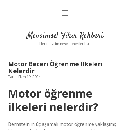
menüyü
Anasayfa
aç
Gizlilik Politikası
Mevsimsel Fikir Rehberi
Yasal Uyarı
Her mevsim neşeli öneriler bul!
Hakkımızda
Motor Beceri Öğrenme Ilkeleri
Nelerdir
Tarih: Ekim 19, 2024
Motor öğrenme
ilkeleri nelerdir?
Bernstein’ın üç aşamalı motor öğrenme yaklaşımı;