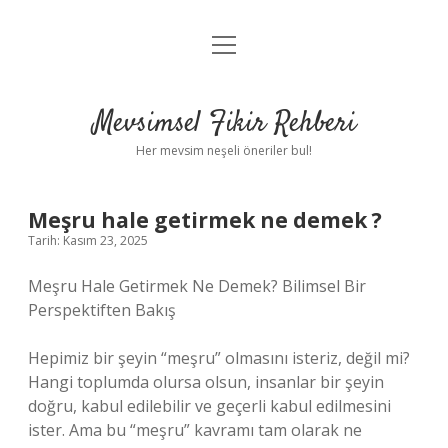
menüyü
Anasayfa
aç
Gizlilik Politikası
Mevsimsel Fikir Rehberi
Yasal Uyarı
Her mevsim neşeli öneriler bul!
Hakkımızda
Meşru hale getirmek ne demek ?
Tarih: Kasım 23, 2025
Meşru Hale Getirmek Ne Demek? Bilimsel Bir
Perspektiften Bakış
Hepimiz bir şeyin “meşru” olmasını isteriz, değil mi?
Hangi toplumda olursa olsun, insanlar bir şeyin
doğru, kabul edilebilir ve geçerli kabul edilmesini
ister. Ama bu “meşru” kavramı tam olarak ne