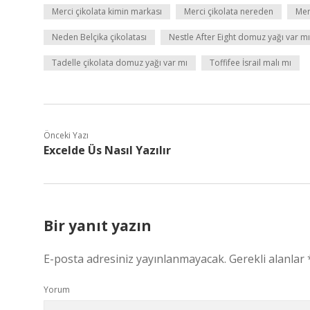
Merci çikolata kimin markası
Merci çikolata nereden
Mer
Neden Belçika çikolatası
Nestle After Eight domuz yağı var mı
Tadelle çikolata domuz yağı var mı
Toffifee İsrail malı mı
Önceki Yazı
Excelde Üs Nasıl Yazılır
Bir yanıt yazın
E-posta adresiniz yayınlanmayacak.
Gerekli alanlar
Yorum