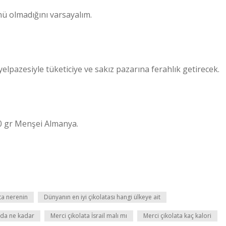
nü olmadığını varsayalım.
lpazesiyle tüketiciye ve sakız pazarına ferahlık getirecek.
400 gr Menşei Almanya.
ta nerenin
Dünyanın en iyi çikolatası hangi ülkeye ait
da ne kadar
Merci çikolata İsrail malı mı
Merci çikolata kaç kalori