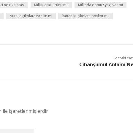
ci ne çikolatası
Milka İsrail ürünü mu
Milkada domuz yağı var mı
Nutella çikolata İsrailin mi
Raffaello çikolata boykot mu
Sonraki Yaz
Cihanşümul Anlami N
*
ile işaretlenmişlerdir