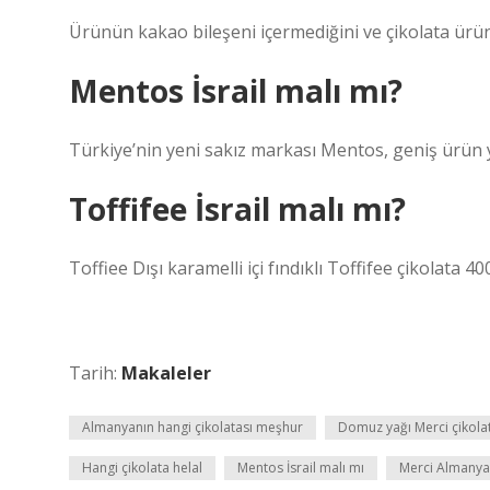
Ürünün kakao bileşeni içermediğini ve çikolata ürü
Mentos İsrail malı mı?
Türkiye’nin yeni sakız markası Mentos, geniş ürün ye
Toffifee İsrail malı mı?
Toffiee Dışı karamelli içi fındıklı Toffifee çikolata 
Tarih:
Makaleler
Almanyanın hangi çikolatası meşhur
Domuz yağı Merci çikola
Hangi çikolata helal
Mentos İsrail malı mı
Merci Almanya