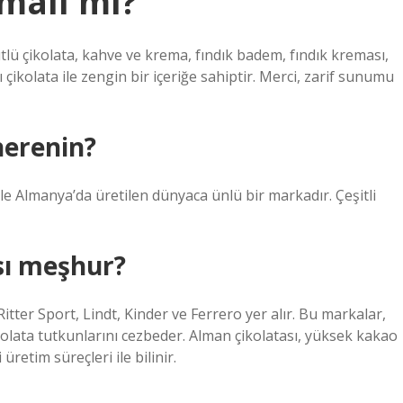
 malı mı?
ütlü çikolata, kahve ve krema, fındık badem, fındık kreması,
çikolata ile zengin bir içeriğe sahiptir. Merci, zarif sunumu
nerenin?
siyle Almanya’da üretilen dünyaca ünlü bir markadır. Çeşitli
sı meşhur?
tter Sport, Lindt, Kinder ve Ferrero yer alır. Bu markalar,
olata tutkunlarını cezbeder. Alman çikolatası, yüksek kakao
 üretim süreçleri ile bilinir.