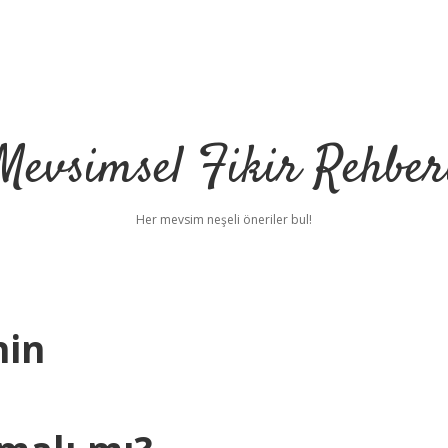
Mevsimsel Fikir Rehber
Her mevsim neşeli öneriler bul!
nin