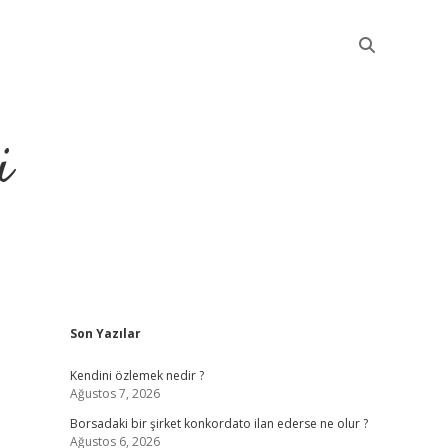
i
Sidebar
Son Yazılar
betci
Kendini özlemek nedir ?
Ağustos 7, 2026
Borsadaki bir şirket konkordato ilan ederse ne olur ?
Ağustos 6, 2026