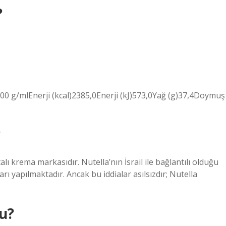
?
100 g/mlEnerji (kcal)2385,0Enerji (kJ)573,0Yağ (g)37,4Doymuş
?
alı krema markasıdır. Nutella’nın İsrail ile bağlantılı olduğu
ı yapılmaktadır. Ancak bu iddialar asılsızdır; Nutella
u?