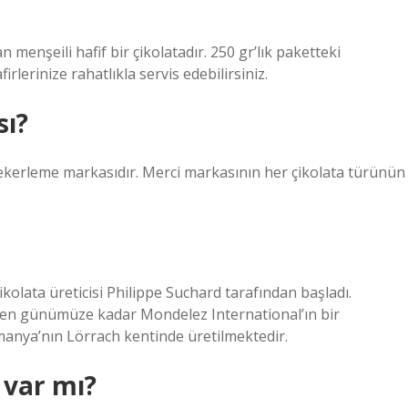
 menşeili hafif bir çikolatadır. 250 gr’lık paketteki
rlerinize rahatlıkla servis edebilirsiniz.
sı?
şekerleme markasıdır. Merci markasının her çikolata türünün
ikolata üreticisi Philippe Suchard tarafından başladı.
’den günümüze kadar Mondelez International’ın bir
Almanya’nın Lörrach kentinde üretilmektedir.
 var mı?