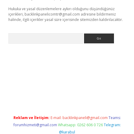
Hukuka ve yasal düzenlemelere aykırı olduğunu düşündüğünüz
içerikleri,
backlinkpanelicomtr@gmail.com
adresine bildirmeniz
halinde, ilgili içerikler yasal süre içerisinde sitemizden kaldırılacaktır.
Arama
i
Reklam ve İletişim:
E-mail:
backlinkpaneli@gmail.com
Teams:
forumhizmeti@gmail.com
Whatsapp: 0262 606 0 726
Telegram:
@karabul