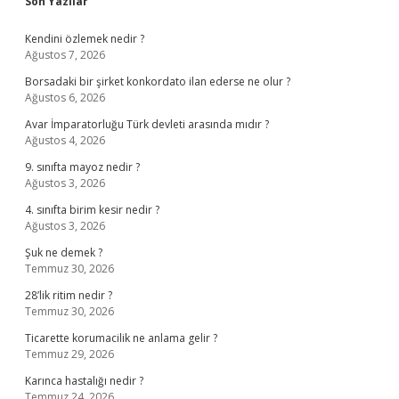
Sidebar
Son Yazılar
Kendini özlemek nedir ?
Ağustos 7, 2026
Borsadaki bir şirket konkordato ilan ederse ne olur ?
Ağustos 6, 2026
Avar İmparatorluğu Türk devleti arasında mıdır ?
Ağustos 4, 2026
9. sınıfta mayoz nedir ?
Ağustos 3, 2026
4. sınıfta birim kesir nedir ?
Ağustos 3, 2026
Şuk ne demek ?
Temmuz 30, 2026
28’lik ritim nedir ?
Temmuz 30, 2026
Ticarette korumacilik ne anlama gelir ?
Temmuz 29, 2026
Karınca hastalığı nedir ?
Temmuz 24, 2026