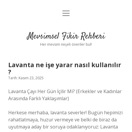
menüyü
Anasayfa
aç
Gizlilik Politikası
Mevsimsel Fikir Rehberi
Yasal Uyarı
Her mevsim neşeli öneriler bul!
Hakkımızda
Lavanta ne işe yarar nasıl kullanılır
?
Tarih: Kasım 23, 2025
Lavanta Çayı Her Gün İçilir Mi? (Erkekler ve Kadınlar
Arasında Farklı Yaklaşımlar)
Herkese merhaba, lavanta severler! Bugün hepimizi
rahatlatmaya, huzur vermeye ve belki de biraz da
uyutmaya aday bir soruya odaklanıyoruz: Lavanta