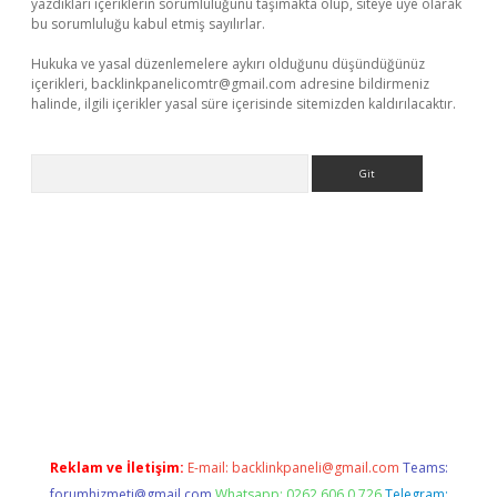
yazdıkları içeriklerin sorumluluğunu taşımakta olup, siteye üye olarak
bu sorumluluğu kabul etmiş sayılırlar.
Hukuka ve yasal düzenlemelere aykırı olduğunu düşündüğünüz
içerikleri,
backlinkpanelicomtr@gmail.com
adresine bildirmeniz
halinde, ilgili içerikler yasal süre içerisinde sitemizden kaldırılacaktır.
Arama
betci
Reklam ve İletişim:
E-mail:
backlinkpaneli@gmail.com
Teams:
forumhizmeti@gmail.com
Whatsapp: 0262 606 0 726
Telegram: