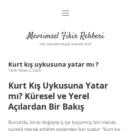
menüyü
Anasayfa
aç
Gizlilik Politikası
Mevsimsel Fikir Rehberi
Yasal Uyarı
Her mevsim neşeli öneriler bul!
Hakkımızda
Kurt kış uykusuna yatar mı ?
Tarih: Nisan 2, 2026
Kurt Kış Uykusuna Yatar
mı? Küresel ve Yerel
Açılardan Bir Bakış
Bursa’da, biraz doğayla iç içe büyümüş biri olarak,
sürekli merak ettiğim şeylerden biri şudur: “Kurt kış