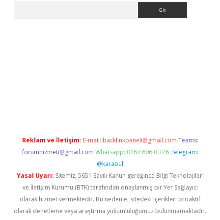
Arama
tci
Reklam ve İletişim:
E-mail:
backlinkpaneli@gmail.com
Teams:
forumhizmeti@gmail.com
Whatsapp: 0262 606 0 726
Telegram:
@karabul
Yasal Uyarı:
Sitemiz, 5651 Sayılı Kanun gereğince Bilgi Teknolojileri
ve İletişim Kurumu (BTK) tarafından onaylanmış bir Yer Sağlayıcı
olarak hizmet vermektedir. Bu nedenle, sitedeki içerikleri proaktif
olarak denetleme veya araştırma yükümlülüğümüz bulunmamaktadır.