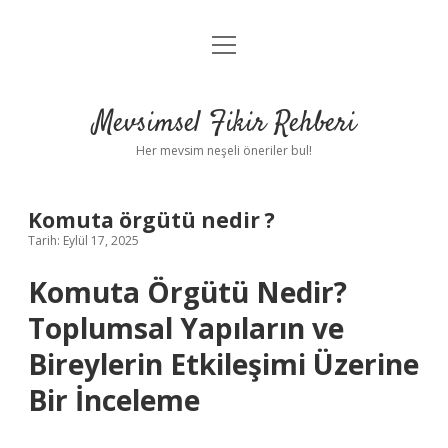
menüyü
Anasayfa
aç
Gizlilik Politikası
Mevsimsel Fikir Rehberi
Yasal Uyarı
Her mevsim neşeli öneriler bul!
Hakkımızda
Komuta örgütü nedir ?
Tarih: Eylül 17, 2025
Komuta Örgütü Nedir?
Toplumsal Yapıların ve
Bireylerin Etkileşimi Üzerine
Bir İnceleme