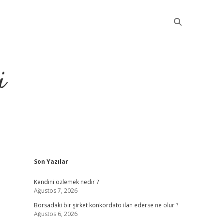
i
Sidebar
Son Yazılar
betci
Kendini özlemek nedir ?
Ağustos 7, 2026
Borsadaki bir şirket konkordato ilan ederse ne olur ?
Ağustos 6, 2026