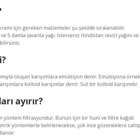
?
kremi için gereken malzemeler şu şekilde sıralanabilir;
 ve 5 damla lavanta yağı. İsterseniz Hindistan cevizi yağını ve
ilirsiniz.
i?
ılımıyla oluşan karışımlara emülsiyon denir. Emülsiyona örne
arışımlara kolloid karışımlar denir. Süt bir kolloid karışımdır.
arı ayırır?
an yöntem filtrasyondur. Bunun için bir huni ve filtre kağıdı
imetrik yöntemlerle belirlenecekse, çok ince gözeneklere sahi
anılır.