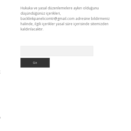
Hukuka ve yasal düzenlemelere aykırı olduğunu
düşündüğünüz içerikleri,
backlinkpanelicomtr@gmail.com
adresine bildirmeniz
halinde, ilgili içerikler yasal süre içerisinde sitemizden
kaldırılacaktır.
Arama
k
p