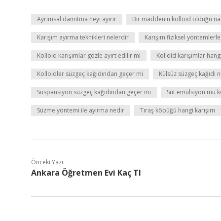
Ayrımsal damıtma neyi ayırır
Bir maddenin kolloid olduğu nası
Karışım ayırma teknikleri nelerdir
Karışım fiziksel yöntemlerle a
Kolloid karışımlar gözle ayırt edilir mi
Kolloid karışımlar hang
Kolloidler süzgeç kağıdından geçer mi
Külsüz süzgeç kağıdı n
Süspansiyon süzgeç kağıdından geçer mi
Süt emülsiyon mu k
Süzme yöntemi ile ayırma nedir
Tıraş köpüğü hangi karışım
Önceki Yazı
Ankara Öğretmen Evi Kaç Tl