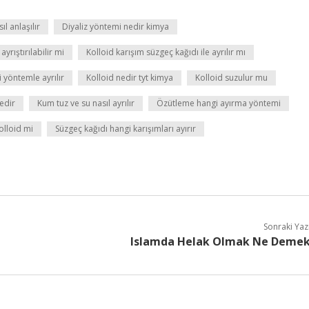
l anlaşılır
Diyaliz yöntemi nedir kimya
yrıştırılabilir mi
Kolloid karışım süzgeç kağıdı ile ayrılır mı
i yöntemle ayrılır
Kolloid nedir tyt kimya
Kolloid suzulur mu
edir
Kum tuz ve su nasıl ayrılır
Özütleme hangi ayırma yöntemi
olloid mi
Süzgeç kağıdı hangi karışımları ayırır
Sonraki Yaz
Islamda Helak Olmak Ne Deme