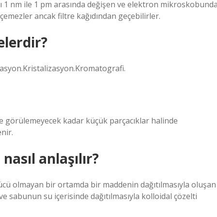
arı 1 nm ile 1 pm arasında değişen ve elektron mikroskobund
çemezler ancak filtre kağıdından geçebilirler.
elerdir?
lasyon.Kristalizasyon.Kromatografi.
özle görülemeyecek kadar küçük parçacıklar halinde
nir.
nasıl anlaşılır?
ücü olmayan bir ortamda bir maddenin dağıtılmasıyla oluşan
l ve sabunun su içerisinde dağıtılmasıyla kolloidal çözelti