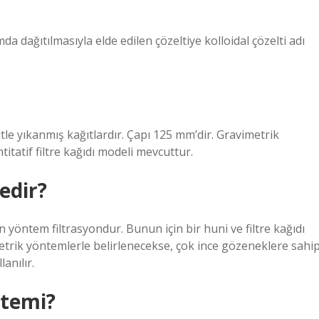
 dağıtılmasıyla elde edilen çözeltiye kolloidal çözelti adı
itle yıkanmış kağıtlardır. Çapı 125 mm’dir. Gravimetrik
titatif filtre kağıdı modeli mevcuttur.
edir?
an yöntem filtrasyondur. Bunun için bir huni ve filtre kağıdı
imetrik yöntemlerle belirlenecekse, çok ince gözeneklere sahi
anılır.
ntemi?