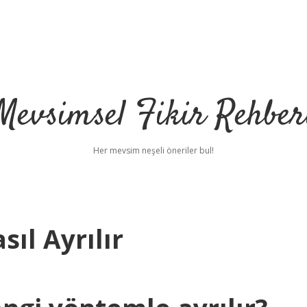
Mevsimsel Fikir Rehber
Her mevsim neşeli öneriler bul!
sıl Ayrılır