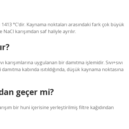
i 1413 °C’dir. Kaynama noktaları arasındaki fark çok büyük
 NaCl karışımdan saf haliyle ayrılır.
ır?
vı karışımlarına uygulanan bir damıtma işlemidir. Sıvı+sıvı
zelti damıtma kabında ısıtıldığında, düşük kaynama noktasına
dan geçer mi?
ışım bir huni içerisine yerleştirilmiş filtre kağıdından