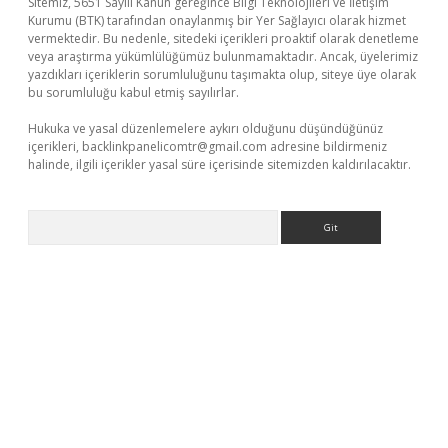
Sitemiz, 5651 Sayılı Kanun gereğince Bilgi Teknolojileri ve İletişim
Kurumu (BTK) tarafından onaylanmış bir Yer Sağlayıcı olarak hizmet
vermektedir. Bu nedenle, sitedeki içerikleri proaktif olarak denetleme
veya araştırma yükümlülüğümüz bulunmamaktadır. Ancak, üyelerimiz
yazdıkları içeriklerin sorumluluğunu taşımakta olup, siteye üye olarak
bu sorumluluğu kabul etmiş sayılırlar.
Hukuka ve yasal düzenlemelere aykırı olduğunu düşündüğünüz
içerikleri,
backlinkpanelicomtr@gmail.com
adresine bildirmeniz
halinde, ilgili içerikler yasal süre içerisinde sitemizden kaldırılacaktır.
Arama
i