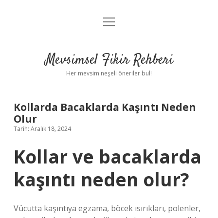
menüyü
Anasayfa
aç
Gizlilik Politikası
Mevsimsel Fikir Rehberi
Yasal Uyarı
Her mevsim neşeli öneriler bul!
Hakkımızda
Kollarda Bacaklarda Kaşıntı Neden
Olur
Tarih: Aralık 18, 2024
Kollar ve bacaklarda
kaşıntı neden olur?
Vücutta kaşıntıya egzama, böcek ısırıkları, polenler,