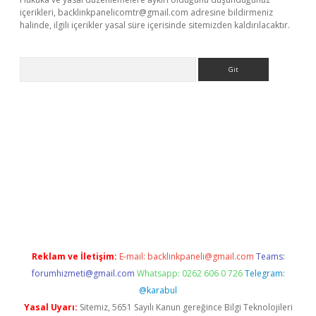
içerikleri,
backlinkpanelicomtr@gmail.com
adresine bildirmeniz
halinde, ilgili içerikler yasal süre içerisinde sitemizden kaldırılacaktır.
Arama
tci
Reklam ve İletişim:
E-mail:
backlinkpaneli@gmail.com
Teams:
forumhizmeti@gmail.com
Whatsapp: 0262 606 0 726
Telegram:
@karabul
Yasal Uyarı:
Sitemiz, 5651 Sayılı Kanun gereğince Bilgi Teknolojileri