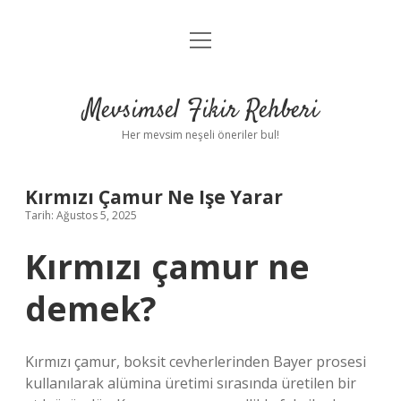
menüyü
Anasayfa
aç
Gizlilik Politikası
Mevsimsel Fikir Rehberi
Yasal Uyarı
Her mevsim neşeli öneriler bul!
Hakkımızda
Kırmızı Çamur Ne Işe Yarar
Tarih: Ağustos 5, 2025
Kırmızı çamur ne
demek?
Kırmızı çamur, boksit cevherlerinden Bayer prosesi
kullanılarak alümina üretimi sırasında üretilen bir