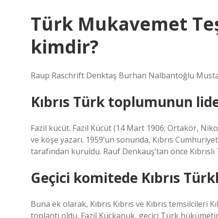
Türk Mukavemet Teşk
kimdir?
Raup Raschrift Denktaş Burhan Nalbantoğlu Must
Kıbrıs Türk toplumunun lide
Fazil kücüt. Fazil Kücüt (14 Mart 1906; Ortakör, Niko
ve köşe yazarı. 1959’un sonunda, Kıbrıs Cumhuriyeti’
tarafından kuruldu. Rauf Denkauş’tan önce Kıbrıslı T
Geçici komitede Kıbrıs Türkl
Buna ek olarak, Kıbrıs Kıbrıs ve Kıbrıs temsilcileri 
toplantı oldu. Fazil Kückanuk, geçici Türk hükümeti