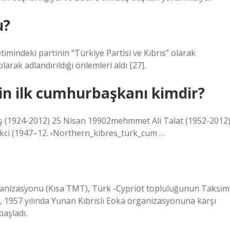
u?
timindeki partinin “Türkiye Partisi ve Kıbrıs” olarak
larak adlandırıldığı önlemleri aldı [27].
nin ilk cumhurbaşkanı kimdir?
 (1924-2012) 25 Nisan 19902mehmmet Ali Talat (1952-2012
kci (1947–12. ›Northern_kibres_türk_cum …
anizasyonu (Kısa TMT), Türk -Cypriot topluluğunun Taksim
, 1957 yılında Yunan Kıbrıslı Eoka organizasyonuna karşı
aşladı.