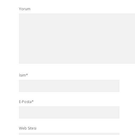
Yorum
İsim*
E-Posta*
Web Sitesi