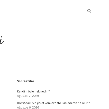
i
Sidebar
Son Yazılar
betci
Kendini özlemek nedir ?
Ağustos 7, 2026
Borsadaki bir şirket konkordato ilan ederse ne olur ?
Ağustos 6, 2026