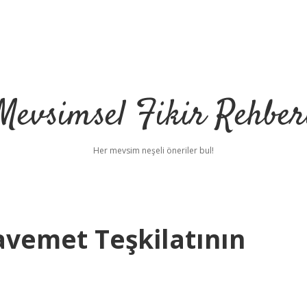
Mevsimsel Fikir Rehber
Her mevsim neşeli öneriler bul!
avemet Teşkilatının