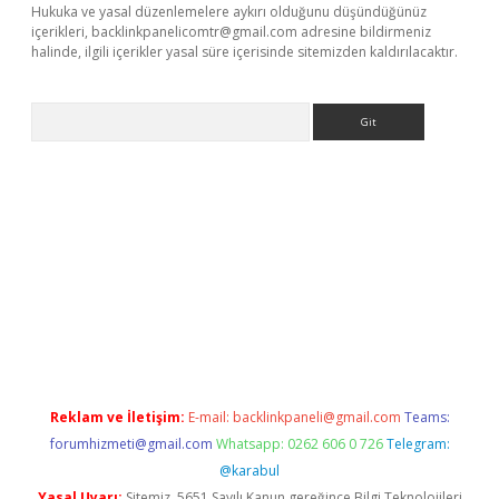
Hukuka ve yasal düzenlemelere aykırı olduğunu düşündüğünüz
içerikleri,
backlinkpanelicomtr@gmail.com
adresine bildirmeniz
halinde, ilgili içerikler yasal süre içerisinde sitemizden kaldırılacaktır.
Arama
etci
Reklam ve İletişim:
E-mail:
backlinkpaneli@gmail.com
Teams:
forumhizmeti@gmail.com
Whatsapp: 0262 606 0 726
Telegram:
@karabul
Yasal Uyarı:
Sitemiz, 5651 Sayılı Kanun gereğince Bilgi Teknolojileri