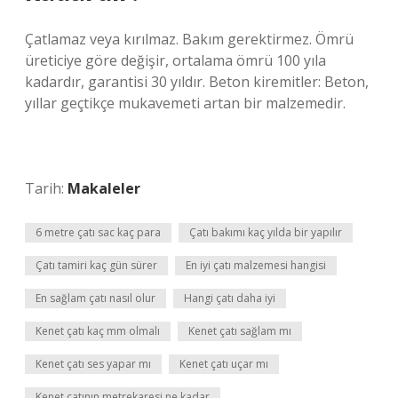
Çatlamaz veya kırılmaz. Bakım gerektirmez. Ömrü
üreticiye göre değişir, ortalama ömrü 100 yıla
kadardır, garantisi 30 yıldır. Beton kiremitler: Beton,
yıllar geçtikçe mukavemeti artan bir malzemedir.
Tarih:
Makaleler
6 metre çatı sac kaç para
Çatı bakımı kaç yılda bir yapılır
Çatı tamiri kaç gün sürer
En iyi çatı malzemesi hangisi
En sağlam çatı nasıl olur
Hangi çatı daha iyi
Kenet çatı kaç mm olmalı
Kenet çatı sağlam mı
Kenet çatı ses yapar mı
Kenet çatı uçar mı
Kenet çatının metrekaresi ne kadar