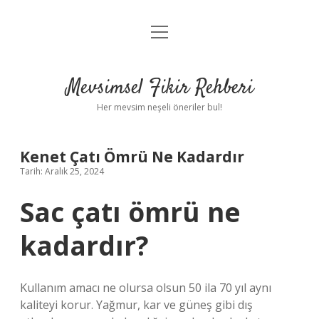
menüyü
Anasayfa
aç
Gizlilik Politikası
Mevsimsel Fikir Rehberi
Yasal Uyarı
Her mevsim neşeli öneriler bul!
Hakkımızda
Kenet Çatı Ömrü Ne Kadardır
Tarih: Aralık 25, 2024
Sac çatı ömrü ne
kadardır?
Kullanım amacı ne olursa olsun 50 ila 70 yıl aynı
kaliteyi korur. Yağmur, kar ve güneş gibi dış