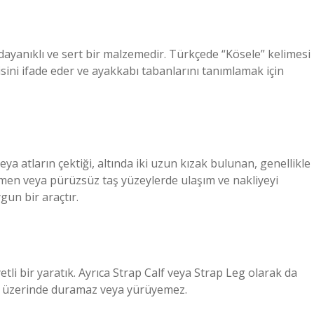
ayanıklı ve sert bir malzemedir. Türkçede “Kösele” kelimesi
ini ifade eder ve ayakkabı tabanlarını tanımlamak için
eya atların çektiği, altında iki uzun kızak bulunan, genellikle
imen veya pürüzsüz taş yüzeylerde ulaşım ve nakliyeyi
gun bir araçtır.
tli bir yaratık. Ayrıca Strap Calf veya Strap Leg olarak da
ları üzerinde duramaz veya yürüyemez.