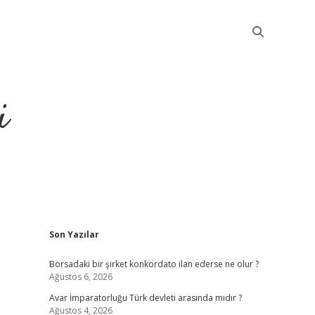
i
Sidebar
Son Yazılar
betci
Borsadaki bir şirket konkordato ilan ederse ne olur ?
Ağustos 6, 2026
Avar İmparatorluğu Türk devleti arasında mıdır ?
Ağustos 4, 2026