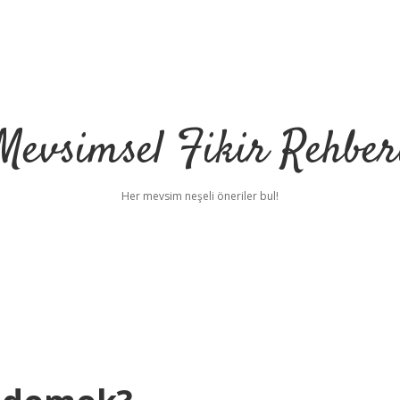
Mevsimsel Fikir Rehber
Her mevsim neşeli öneriler bul!