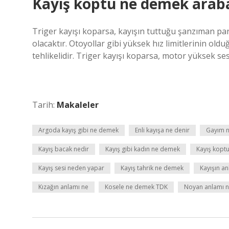
Kayış koptu ne demek arab
Triger kayışı koparsa, kayışın tuttuğu şanzıman pa
olacaktır. Otoyollar gibi yüksek hız limitlerinin old
tehlikelidir. Triger kayışı koparsa, motor yüksek se
Tarih:
Makaleler
Argoda kayış gibi ne demek
Enli kayışa ne denir
Gayım 
Kayış bacak nedir
Kayış gibi kadın ne demek
Kayış kopt
Kayış sesi neden yapar
Kayış tahrik ne demek
Kayışın a
Kızağın anlamı ne
Kosele ne demek TDK
Noyan anlamı 