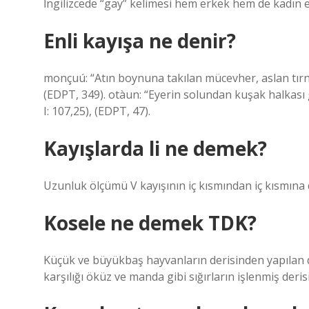
İngilizcede “gay” kelimesi hem erkek hem de kadın eş
Enli kayışa ne denir?
monçuú: “Atın boynuna takılan mücevher, aslan tırnağ
(EDPT, 349). otàun: “Eyerin solundan kuşak halkası g
I: 107,25), (EDPT, 47).
Kayışlarda li ne demek?
Uzunluk ölçümü V kayışının iç kısmından iç kısmına do
Kosele ne demek TDK?
Küçük ve büyükbaş hayvanların derisinden yapılan da
karşılığı öküz ve manda gibi sığırların işlenmiş deris