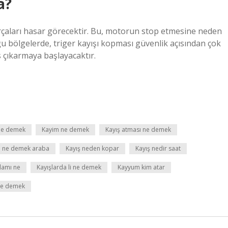
a?
rçaları hasar görecektir. Bu, motorun stop etmesine neden
uğu bölgelerde, triger kayışı kopması güvenlik açısından çok
s çıkarmaya başlayacaktır.
ne demek
Kayim ne demek
Kayış atması ne demek
u ne demek araba
Kayış neden kopar
Kayış nedir saat
nlamı ne
Kayışlarda li ne demek
Kayyum kim atar
ne demek