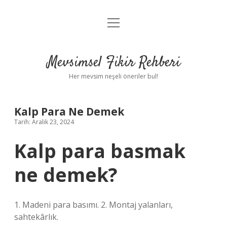
menüyü
Anasayfa
aç
Gizlilik Politikası
Mevsimsel Fikir Rehberi
Yasal Uyarı
Her mevsim neşeli öneriler bul!
Hakkımızda
Kalp Para Ne Demek
Tarih: Aralık 23, 2024
Kalp para basmak
ne demek?
1. Madeni para basımı. 2. Montaj yalanları,
sahtekârlık.