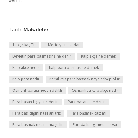
denir.
Tarih:
Makaleler
1 akçe kaç TL
1 Mecidiye ne kadar
Devletin para basmasına ne denir
Kalp akça ne demek
Kalp akçe nedir
Kalp para basmak ne demek
Kalp para nedir
Karşılıksız para basmak neye sebep olur
Osmanlı parası neden delikli
Osmanlıda kalp akçe nedir
Para basan kişiye ne denir
Para basana ne denir
Para basıldığını nasıl anlarız
Para basmak caiz mi
Para basmak ne anlama gelir
Parada hangi metaller var