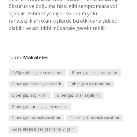
öksürük ve boğulma hissi gibi semptomlara yol
açabilir. Astım veya diğer solunum yolu
rahatsızlıkları olan kişilerde bu etki daha şiddetli
olabilir ve acil tıbbi müdahale gerektirebilir.
Tarih:
Makaleler
AVMye biber gazı sokulur mu
Biber gazı cezası ne kadar
Biber gazı neden yasaklandı
Biber gazı öksürtür mü
Biber gazı sağlıklı mı
Biber gazı silah sayılır mı
Biber gazı tarihi geçerse ne olur
Biber gazı taşımak yasak mı
Elektro şok taşımak yasak mı
Göze sıkılan biber gazına ne iyi gelir