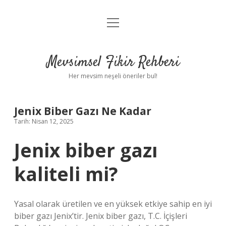
menüyü
Anasayfa
aç
Gizlilik Politikası
Mevsimsel Fikir Rehberi
Yasal Uyarı
Her mevsim neşeli öneriler bul!
Hakkımızda
Jenix Biber Gazı Ne Kadar
Tarih: Nisan 12, 2025
Jenix biber gazı
kaliteli mi?
Yasal olarak üretilen ve en yüksek etkiye sahip en iyi
biber gazı Jenix’tir. Jenix biber gazı, T.C. İçişleri