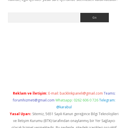
Arama
ci
Reklam ve İletişim:
E-mail:
backlinkpaneli@gmail.com
Teams:
forumhizmeti@gmail.com
Whatsapp: 0262 606 0 726
Telegram:
@karabul
Yasal Uyarı:
Sitemiz, 5651 Sayılı Kanun gereğince Bilgi Teknolojileri
ve İletişim Kurumu (BTK) tarafından onaylanmış bir Yer Sağlayıcı
olarak hizmet vermektedir. Bu nedenle, sitedeki içerikleri proaktif